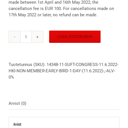
made between 1st April and 16th May 2022, the
cancellation fee is EUR 100. For cancellations made on
17th May 2022 or later, no refund can be made.
LISÄÄ OSTOSKORIIN
SUFT
Congress
11.6.2022
Hki
Tuotetunnus (SKU):
14348-11-SUFT-CONGRESS-11.6.2022-
Non-
HKI-NON-MEMBER-EARLY-BIRD-1-DAY-(11.6.2022)-,-ALV-
member
0%
Early
Bird
1-
day
(11.6.2022)
Arviot (0)
,
alv
0%
Arviot
määrä