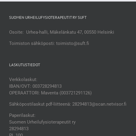
SUOMEN URHEILUFYSIOTERAPEUTIT RY SUFT
Osoite: Urhea-halli, Mäkelänkatu 47, 00550 Helsinki
Toimiston sähköposti: toimisto@suft.fi
LASKUTUSTIEDOT
Verkkolaskut:
IBAN/OVT: 003728294813
OPERAATTORI: Maventa (003721291126)
Sähköpostilaskut pdf-liitteenä: 28294813@scan.netvisor.fi
Paperilaskut:
Suomen Urheilufysioterapeutit ry
28294813
PL 100