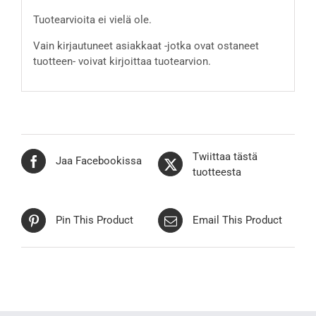
Tuotearvioita ei vielä ole.
Vain kirjautuneet asiakkaat -jotka ovat ostaneet
tuotteen- voivat kirjoittaa tuotearvion.
Twiittaa tästä
Jaa Facebookissa
tuotteesta
Pin This Product
Email This Product