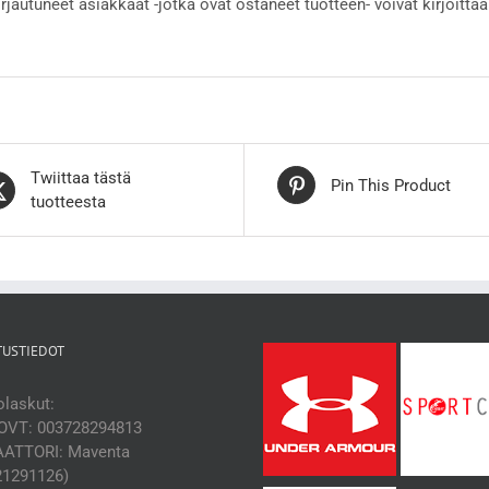
irjautuneet asiakkaat -jotka ovat ostaneet tuotteen- voivat kirjoittaa
Twiittaa tästä
Pin This Product
tuotteesta
TUSTIEDOT
laskut:
OVT: 003728294813
ATTORI: Maventa
21291126)