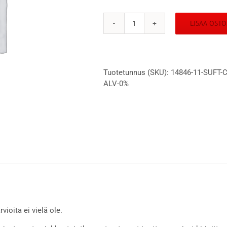
LISÄÄ OSTO
SUFT
Congress
10.6.2022
Hki
Tuotetunnus (SKU):
14846-11-SUFT-
Non-
ALV-0%
member,
1-
day
,
alv
0%
määrä
vioita ei vielä ole.