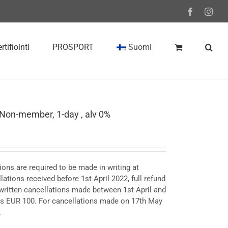
Facebook
Inst
rtifiointi
PROSPORT
Suomi
Non-member, 1-day , alv 0%
ions are required to be made in writing at
llations received before 1st April 2022, full refund
r written cancellations made between 1st April and
 is EUR 100. For cancellations made on 17th May
.