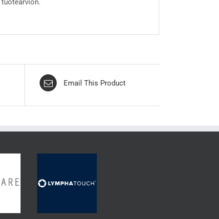
 tuotearvion.
Email This Product