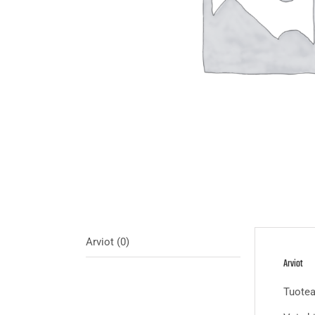
Arviot (0)
Arviot
Tuotear