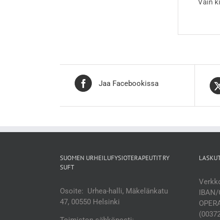
Vain k
Jaa Facebookissa
SUOMEN URHEILUFYSIOTERAPEUTIT RY
LASKU
SUFT
Verkko
Osoite: Urhea-halli, Mäkelänkatu
IBAN/
47, 00550 Helsinki
OPERA
(0037