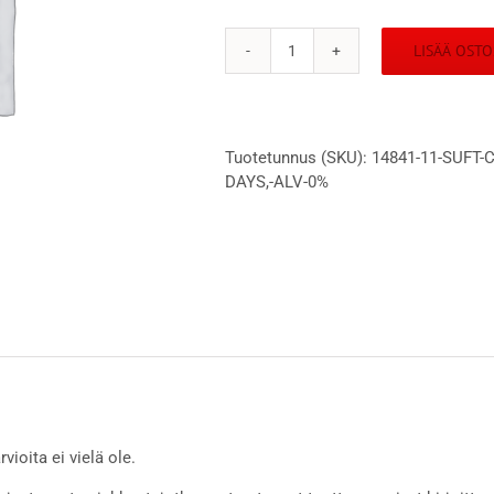
LISÄÄ OSTO
SUFT
Congress
10-
11.6.2022
Tuotetunnus (SKU):
14841-11-SUFT-
Hki
DAYS,-ALV-0%
SUFT
member
2-
days,
alv
0%
määrä
vioita ei vielä ole.