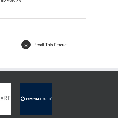
 tuotearvion.
Email This Product