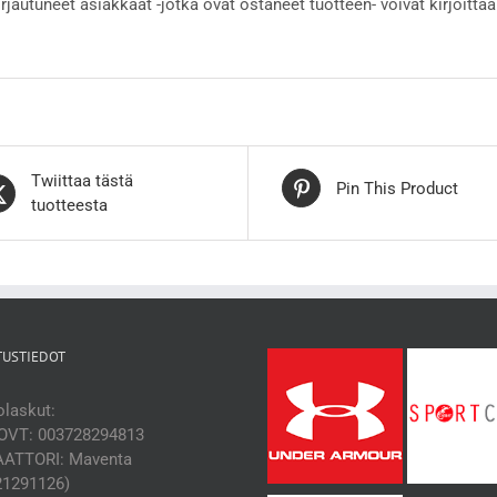
irjautuneet asiakkaat -jotka ovat ostaneet tuotteen- voivat kirjoittaa
Twiittaa tästä
Pin This Product
tuotteesta
TUSTIEDOT
laskut:
OVT: 003728294813
ATTORI: Maventa
21291126)