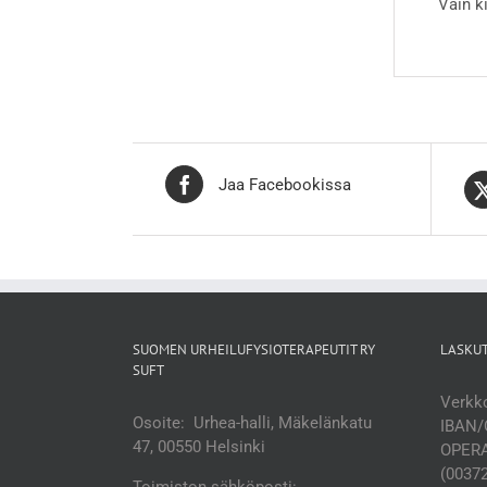
Vain k
Jaa Facebookissa
SUOMEN URHEILUFYSIOTERAPEUTIT RY
LASKU
SUFT
Verkko
Osoite: Urhea-halli, Mäkelänkatu
IBAN/
47, 00550 Helsinki
OPERA
(0037