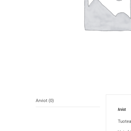
Arviot (0)
Arviot
Tuotear