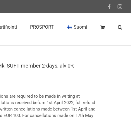
Facebook
Inst
rtifiointi
PROSPORT
Suomi
Hki SUFT member 2-days, alv 0%
ions are required to be made in writing at
llations received before 1st April 2022, full refund
r written cancellations made between 1st April and
 is EUR 100. For cancellations made on 17th May
.