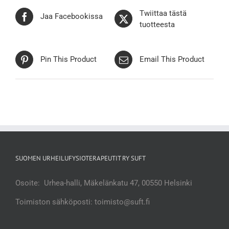
Twiittaa tästä
Jaa Facebookissa
tuotteesta
Pin This Product
Email This Product
SUOMEN URHEILUFYSIOTERAPEUTIT RY SUFT
Osoite: Urhea-halli, Mäkelänkatu 47, 00550 Helsinki
Toimiston sähköposti: toimisto@suft.fi