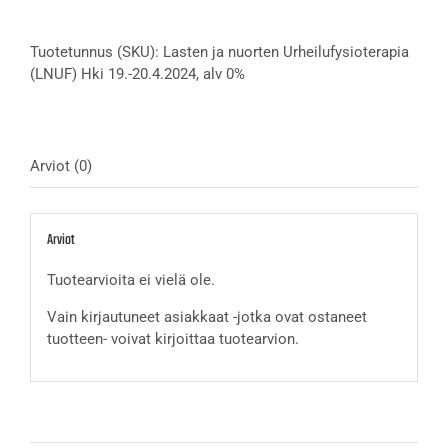
nuorten
Urheilufysioterapia
Tuotetunnus (SKU):
Lasten ja nuorten Urheilufysioterapia
(LNUF)
(LNUF) Hki 19.-20.4.2024, alv 0%
Hki
19.-20.4.2024,
alv
0%
määrä
Arviot (0)
Arviot
Tuotearvioita ei vielä ole.
Vain kirjautuneet asiakkaat -jotka ovat ostaneet
tuotteen- voivat kirjoittaa tuotearvion.