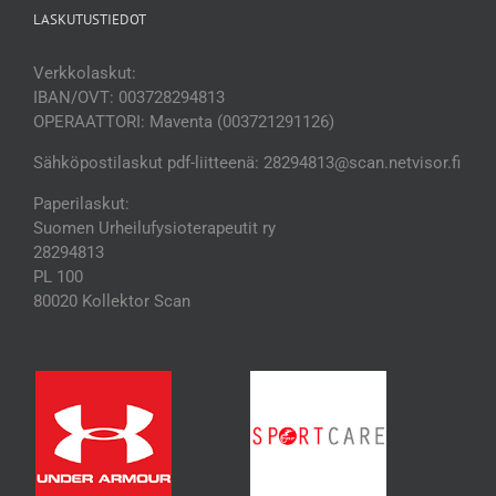
LASKUTUSTIEDOT
Verkkolaskut:
IBAN/OVT: 003728294813
OPERAATTORI: Maventa (003721291126)
Sähköpostilaskut pdf-liitteenä: 28294813@scan.netvisor.fi
Paperilaskut:
Suomen Urheilufysioterapeutit ry
28294813
PL 100
80020 Kollektor Scan