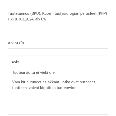
(KFP)
Hki
Tuotetunnus (SKU):
Kuormitusfysiologian perusteet (KFP)
8.-9.3.2024,
Hki 8.-9.3.2024, alv 0%
alv
0%
määrä
Arviot (0)
Arviot
Tuotearvioita ei vielä ole.
Vain kirjautuneet asiakkaat -jotka ovat ostaneet
tuotteen- voivat kirjoittaa tuotearvion.