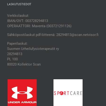
LASKUTUSTIEDOT
Verkkolaskut:
IBAN/OVT: 003728294813
OPERAATTORI: Maventa (003721291126)
Sähköpostilaskut pdf-liitteenä: 28294813@scan.netvisor.fi
Paperilaskut:
Suomen Urheilufysioterapeutit ry
28294813
PL 100
80020 Kollektor Scan