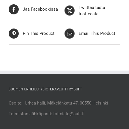
Twiittaa tästä
Jaa Facebookissa
tuotteesta
Pin This Product
Email This Product
SUOMEN URHEILUFYSIOTERAPEUTIT RY SUFT
Osoite: Urhea-halli, Mäkelänkatu 47, 00550 Helsinki
Toimiston sähköposti: toimisto@suft.fi