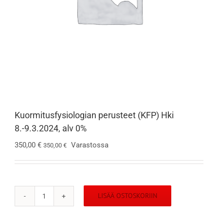
Kuormitusfysiologian perusteet (KFP) Hki
8.-9.3.2024, alv 0%
350,00
€
Varastossa
350,00
€
LISÄÄ OSTOSKORIIN
Kuormitusfysiologian
perusteet