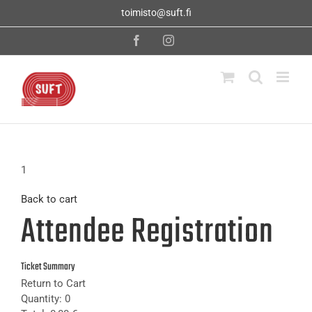
Skip
toimisto@suft.fi
to
content
Facebook
Instagram
1
Back to cart
Attendee Registration
Ticket Summary
Return to Cart
Quantity:
0