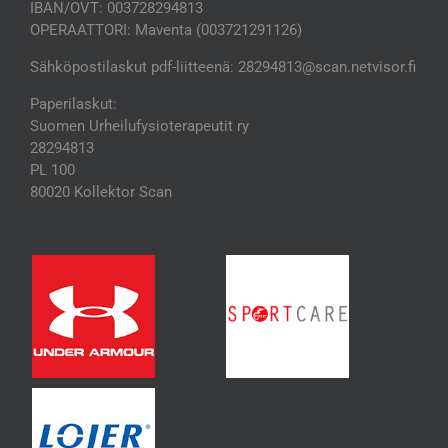
IBAN/OVT: 003728294813
OPERAATTORI: Maventa (003721291126)
Sähköpostilaskut pdf-liitteenä: 28294813@scan.netvisor.fi
Paperilaskut:
Suomen Urheilufysioterapeutit ry
28294813
PL 100
80020 Kollektor Scan