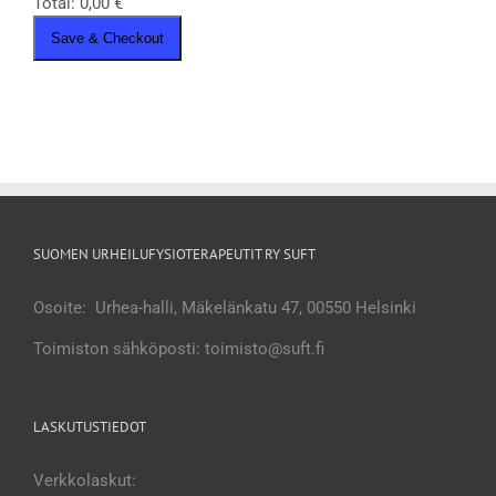
Total:
0,00
€
Save & Checkout
SUOMEN URHEILUFYSIOTERAPEUTIT RY SUFT
Osoite: Urhea-halli, Mäkelänkatu 47, 00550 Helsinki
Toimiston sähköposti: toimisto@suft.fi
LASKUTUSTIEDOT
Verkkolaskut: