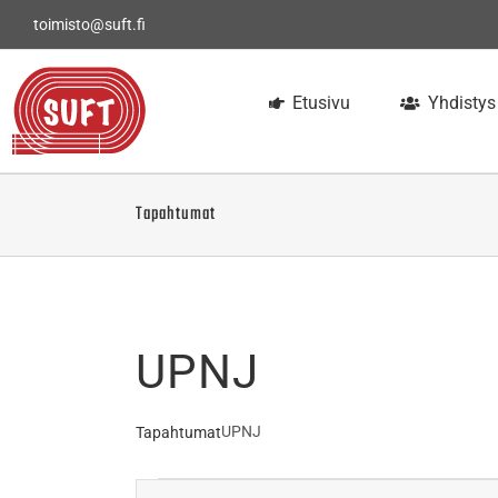
Skip
toimisto@suft.fi
to
content
Etusivu
Yhdistys
Tapahtumat
UPNJ
UPNJ
Tapahtumat