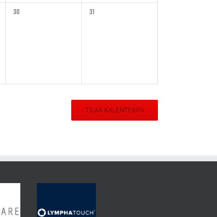
0
0
30
31
tapahtumat,
tapahtumat,
TILAA KALENTERIIN