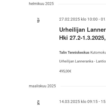
helmikuu 2025
to
27.02.2025 klo 10:00
-
01
27
Urheilijan Lanne
Hki 27.2-1.3.2025
Talin Tenniskeskus
Kutomokuj
Urheilijan Lanneranka - Lantio 
495,00€
maaliskuu 2025
pe
14.03.2025 klo 09:15
-
15
14