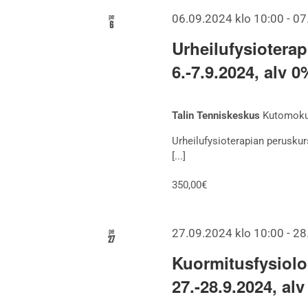
pe
06.09.2024 klo 10:00
-
07
6
Urheilufysiotera
6.-7.9.2024, alv 0
Talin Tenniskeskus
Kutomokuj
Urheilufysioterapian peruskurs
[...]
350,00€
pe
27.09.2024 klo 10:00
-
28
27
Kuormitusfysiolo
27.-28.9.2024, al