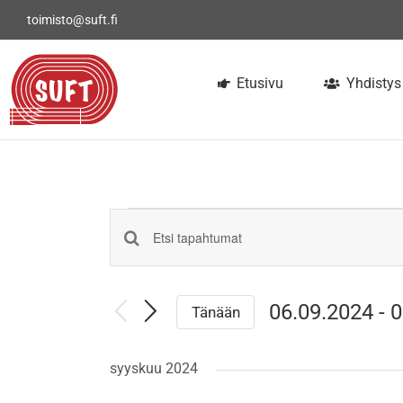
Skip
toimisto@suft.fi
to
content
Etusivu
Yhdistys
Tapahtumat
Tapahtumat
Syötä
hakusana.
Etsi
Etsi
Tapahtumat
06.09.2024
 - 
0
aja
Tänään
hakusanalla.
Valitse
Näkymät
päivä.
syyskuu 2024
navigointi