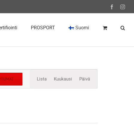
Facebook
Inst
rtifiointi
PROSPORT
Suomi
Tapahtuma
AHTUMAT
Lista
Kuukausi
Päivä
Views
Navigation