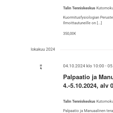
Talin Tenniskeskus
Kutomokuj
Kuormitusfysiologian Perustee
Ilmoittautuneille on [...]
350,00€
lokakuu 2024
pe
04.10.2024 klo 10:00
-
05
4
Palpaatio ja Manu
4.-5.10.2024, alv
Talin Tenniskeskus
Kutomokuj
Palpaatio ja Manuaalinen terap