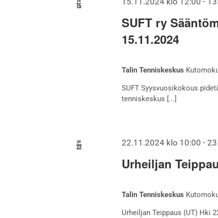
pe
15.11.2024 klo 12:00
-
13
15
SUFT ry Sääntöm
15.11.2024
Talin Tenniskeskus
Kutomokuj
SUFT Syysvuosikokous pidetää
tenniskeskus [...]
pe
22.11.2024 klo 10:00
-
23
22
Urheiljan Teippau
Talin Tenniskeskus
Kutomokuj
Urheiljan Teippaus (UT) Hki 22