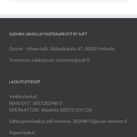
SUOMEN URHEILUFYSIOTERAPEUTIT RY SUFT
Osoite: Urhea-halli, Mäkelänkatu 47, 00550 Helsinki
Toimiston sähköposti: toimisto@suft.fi
LASKUTUSTIEDOT
Verkkolaskut:
IBAN/OVT: 003728294813
OPERAATTORI: Maventa (003721291126)
Sähköpostilaskut pdf-liitteenä: 28294813@scan.netvisor.fi
Paperilaskut: