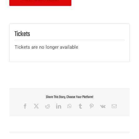
Tickets
Tickets are no longer available
Share This Story, Choose Your Platform!
Facebook
X
Reddit
LinkedIn
WhatsApp
Tumblr
Pinterest
Vk
Sähköposti