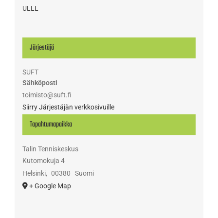
ULLL
Järjestäjä
SUFT
Sähköposti
toimisto@suft.fi
Siirry Järjestäjän verkkosivuille
Tapahtumapaikka
Talin Tenniskeskus
Kutomokuja 4
Helsinki
,
00380
Suomi
+ Google Map