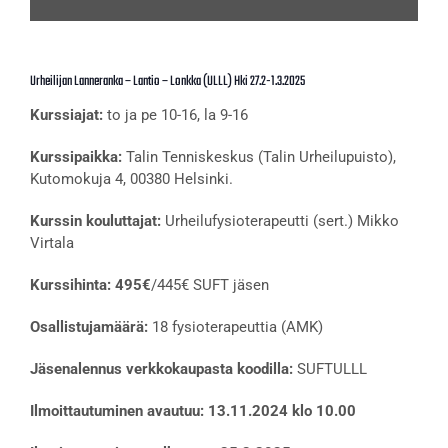
Urheilijan Lanneranka – Lantio – Lonkka (ULLL) Hki 27.2-1.3.2025
Kurssiajat:
to ja pe 10-16, la 9-16
Kurssipaikka:
Talin Tenniskeskus (Talin Urheilupuisto),
Kutomokuja 4, 00380 Helsinki.
Kurssin kouluttajat:
Urheilufysioterapeutti (sert.) Mikko
Virtala
Kurssihinta:
495
€
/445€ SUFT jäsen
Osallistujamäärä:
18 fysioterapeuttia (AMK)
Jäsenalennus verkkokaupasta koodilla:
SUFTULLL
Ilmoittautuminen avautuu: 13.11.2024 klo 10.00