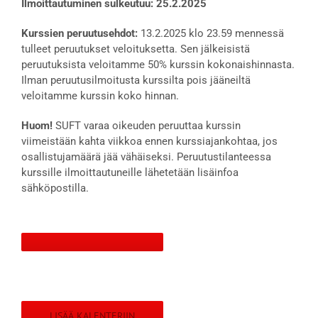
Ilmoittautuminen sulkeutuu: 25.2.2025
Kurssien peruutusehdot:
13.2.2025 klo 23.59 mennessä
tulleet peruutukset veloituksetta. Sen jälkeisistä
peruutuksista veloitamme 50% kurssin kokonaishinnasta.
Ilman peruutusilmoitusta kurssilta pois jääneiltä
veloitamme kurssin koko hinnan.
Huom!
SUFT varaa oikeuden peruuttaa kurssin
viimeistään kahta viikkoa ennen kurssiajankohtaa, jos
osallistujamäärä jää vähäiseksi. Peruutustilanteessa
kurssille ilmoittautuneille lähetetään lisäinfoa
sähköpostilla.
LISÄÄ KALENTERIIN