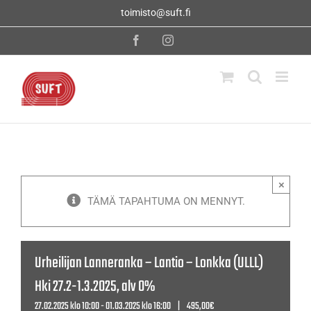
Skip
toimisto@suft.fi
to
content
Facebook
Instagram
×
TÄMÄ TAPAHTUMA ON MENNYT.
Urheilijan Lanneranka – Lantio – Lonkka (ULLL)
Hki 27.2-1.3.2025, alv 0%
27.02.2025 klo 10:00
-
01.03.2025 klo 16:00
|
495,00€