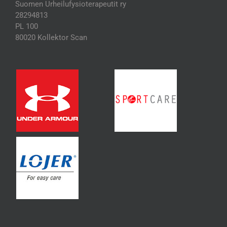
Suomen Urheilufysioterapeutit ry
28294813
PL 100
80020 Kollektor Scan