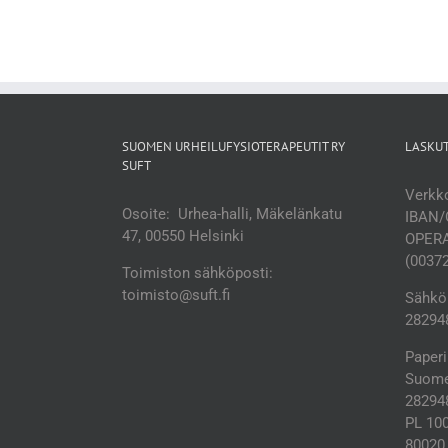
SUOMEN URHEILUFYSIOTERAPEUTIT RY
LASKU
SUFT
Verkko
Osoite: Urhea-halli, Mäkelänkatu
IBAN/
47, 00550 Helsinki
OPERA
(0037
Toimiston sähköposti:
toimisto@suft.fi
Sähköp
282948
Paperi
Suomen
28294
PL 10
80020 