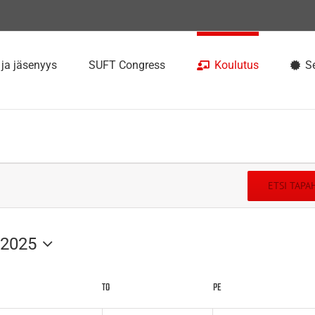
 ja jäsenyys
SUFT Congress
Koulutus
Se
ETSI TAP
 2025
KESKIVIIKKO
TO
TORSTAI
PE
PERJANTAI