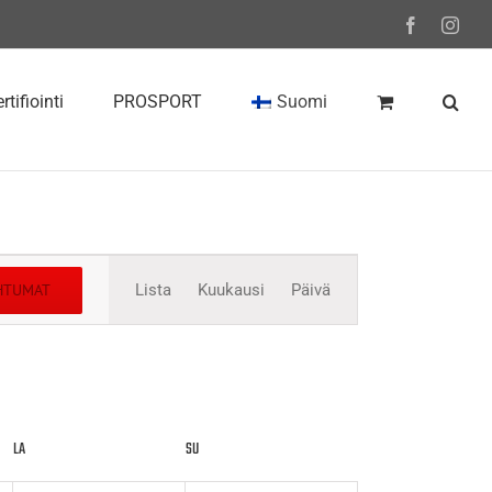
Facebook
Inst
rtifiointi
PROSPORT
Suomi
Tapahtuma
AHTUMAT
Lista
Kuukausi
Päivä
Views
Navigation
LA
LAUANTAI
SU
SUNNUNTAI