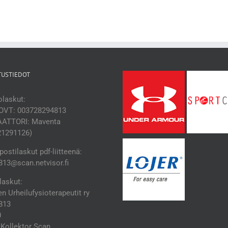
TUSTIEDOT
laskut:
OVT: 003728294813
ATTORI: Maventa
21291126)
ostilaskut pdf-liitteenä:
13@scan.netvisor.fi
laskut:
 Urheilufysioterapeutit ry
813
0
Kollektor Scan