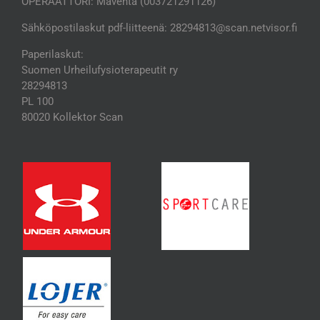
OPERAATTORI: Maventa (003721291126)
Sähköpostilaskut pdf-liitteenä: 28294813@scan.netvisor.fi
Paperilaskut:
Suomen Urheilufysioterapeutit ry
28294813
PL 100
80020 Kollektor Scan