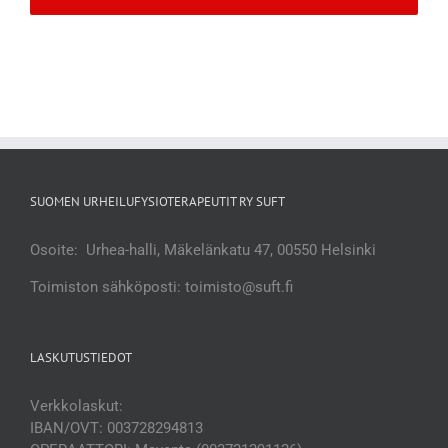
SUOMEN URHEILUFYSIOTERAPEUTIT RY SUFT
Osoite: Urhea-halli, Mäkelänkatu 47, 00550 Helsinki
Toimiston sähköposti: toimisto@suft.fi
LASKUTUSTIEDOT
Verkkolaskut:
IBAN/OVT: 003728294813