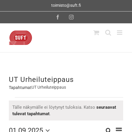
Skip
toimisto@suft.fi
to
content
Facebook
Instagram
UT Urheiluteippaus
UT Urheiluteippaus
Tapahtumat
Tapahtumat
Tälle näkymälle ei löytynyt tuloksia. Katso
seuraavat
Notice
tulevat tapahtumat
.
Tapahtu
01.09.2025
Etsi