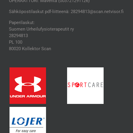
OPERAATTORI: Maventa (003721291126)
Sähköpostilaskut pdf-liitteenä: 28294813@scan.netvisor.fi
Paperilaskut:
Suomen Urheilufysioterapeutit ry
28294813
PL 100
80020 Kollektor Scan