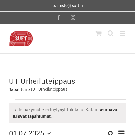
Skip
toimisto@suft.fi
to
content
Facebook
Instagram
UT Urheiluteippaus
UT Urheiluteippaus
Tapahtumat
Tapahtumat
Tälle näkymälle ei löytynyt tuloksia. Katso
seuraavat
Notice
tulevat tapahtumat
.
Tapahtu
01.07.2025
Etsi