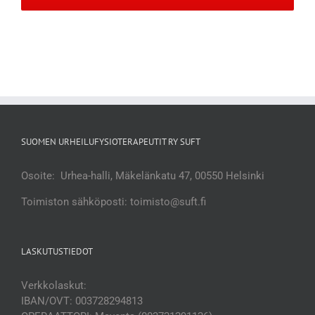
SUOMEN URHEILUFYSIOTERAPEUTIT RY SUFT
Osoite: Urhea-halli, Mäkelänkatu 47, 00550 Helsinki
Toimiston sähköposti: toimisto@suft.fi
LASKUTUSTIEDOT
Verkkolaskut:
IBAN/OVT: 003728294813