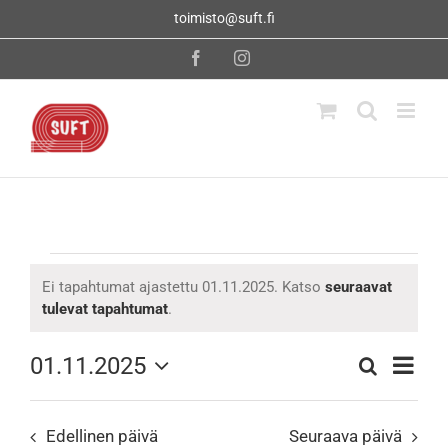
Skip
toimisto@suft.fi
to
content
Facebook
Instagram
Tapahtumat
Ei tapahtumat ajastettu 01.11.2025. Katso
seuraavat
Notice
tulevat tapahtumat
.
for
Tapahtu
01.11.2025
Etsi
Tapahtumat
Päivä
Views
Valitse
Navigati
01.11.2025
Etsi
päivä.
Edellinen päivä
Seuraava päivä