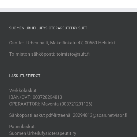
SUOMEN URHEILUFYSIOTERAPEUTIT RY SUFT
Osoite: Urhea-halli, Mäkelänkatu 47, 00550 Helsinki
Toimiston sähköposti: toimisto@suft.fi
LASKUTUSTIEDOT
Verkkolaskut:
IBAN/OVT: 003728294813
OPERAATTORI: Maventa (003721291126)
Sähköpostilaskut pdf-liitteenä: 28294813@scan.netvisor.fi
Paperilaskut:
Suomen Urheilufysioterapeutit ry