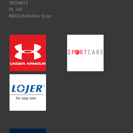
28294813
PL 100
80020 Kollektor Scan