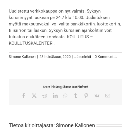
Uudistettu verkkokauppa on nyt valmis. Syksyn
kurssimyynti aukeaa pe 24.7 klo 10.00. Uudistuksen
myötä maksutavaksi voi valita pankkikortin, luottokortin,
tilisiirron tai laskun. Syksyn kurssien ajankohtiin voit
tutustua etukäteen kohdasta KOULUTUS –
KOULUTUSKALENTERI.
Simone Kallonen
|
23 heinäkuun, 2020
|
Jäsenlehti
|
0 Kommenttia
Share This Story, Choose Your Platform!
Facebook
X
Reddit
LinkedIn
WhatsApp
Tumblr
Pinterest
Vk
Sähköposti
Tietoa kirjoittajasta:
Simone Kallonen