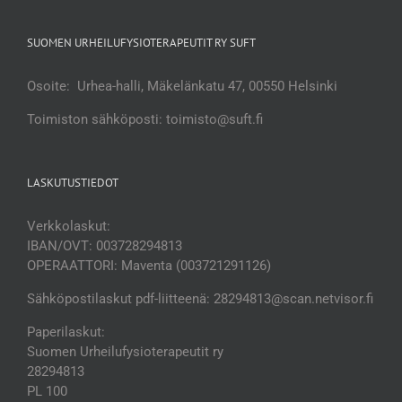
SUOMEN URHEILUFYSIOTERAPEUTIT RY SUFT
Osoite: Urhea-halli, Mäkelänkatu 47, 00550 Helsinki
Toimiston sähköposti: toimisto@suft.fi
LASKUTUSTIEDOT
Verkkolaskut:
IBAN/OVT: 003728294813
OPERAATTORI: Maventa (003721291126)
Sähköpostilaskut pdf-liitteenä: 28294813@scan.netvisor.fi
Paperilaskut:
Suomen Urheilufysioterapeutit ry
28294813
PL 100