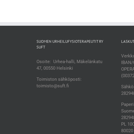
SUOMEN URHEILUFYSIOTERAPEUTIT RY
LASKU
SUFT
Verkko
Osoite: Urhea-halli, Mäkelänkatu
IBAN/
47, 00550 Helsinki
OPERA
(0037
Toimiston sähköposti:
toimisto@suft.fi
Sähköp
282948
Paperi
Suomen
28294
PL 10
80020 