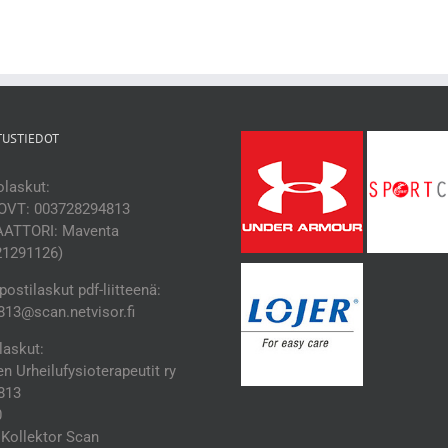
TUSTIEDOT
laskut:
OVT: 003728294813
ATTORI: Maventa
21291126)
ostilaskut pdf-liitteenä:
13@scan.netvisor.fi
laskut:
 Urheilufysioterapeutit ry
813
0
Kollektor Scan