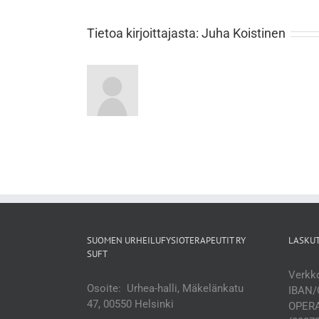
Tietoa kirjoittajasta:
Juha Koistinen
SUOMEN URHEILUFYSIOTERAPEUTIT RY
LASKU
SUFT
Verkko
Osoite: Urhea-halli, Mäkelänkatu
IBAN/
47, 00550 Helsinki
OPERA