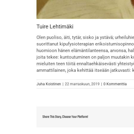
Tuire Lehtimäki
Olen puoliso, äiti, tytär, sisko ja ystävä; urheiluhi
suorittanut kipufysioterapian erikoistumisopinno
huomioon hänen elämäntilanteensa, arvonsa, halun
joita tekee: kuntoutuminen on paljon muutakin ku
mieluiten teen töitä ennaltaehkäisevästi yhteist
ammattilainen, joka kehittää itseään jatkuvasti: 
Juha Koistinen
|
22 marraskuun, 2019
|
0 Kommenttia
Share This Story, Choose Your Platform!