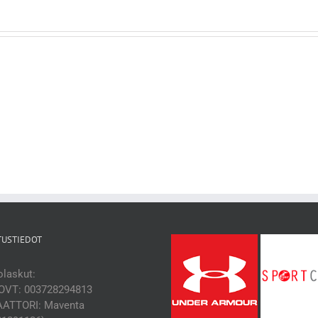
TUSTIEDOT
laskut:
OVT: 003728294813
ATTORI: Maventa