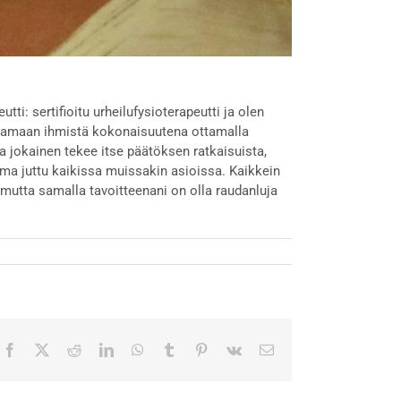
eutti: sertifioitu urheilufysioterapeutti ja olen
uttamaan ihmistä kokonaisuutena ottamalla
a jokainen tekee itse päätöksen ratkaisuista,
ama juttu kaikissa muissakin asioissa. Kaikkein
 mutta samalla tavoitteenani on olla raudanluja
Facebook
X
Reddit
LinkedIn
WhatsApp
Tumblr
Pinterest
Vk
Sähköposti