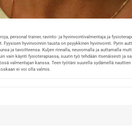
eroja, personal trainer, ravinto- ja hyvinvointivalmentaja ja fysioterap
t. Fyysisen hyvinvoinnin tausta on psyykkinen hyvinvointi. Pyrin a
sa ja tavoitteensa. Kuljen rinnalla, neuvomalla ja auttamalla mutt
in vain käynti fysioterapiassa, suurin työ tehdään itsenäisesti ja s
yössä valmentajan kanssa. Teen työtäni suurella sydämellä nauttien
koskaan ei voi olla valmis.