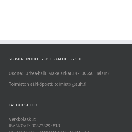
SUOMEN URHEILUFYSIOTERAPEUTIT RY SUFT
Osoite: Urhea-halli, Mäkelänkatu 47, 00550 Helsinki
Toimiston sähköposti: toimisto@suft.fi
LASKUTUSTIEDOT
Verkkolaskut:
IBAN/OVT: 003728294813