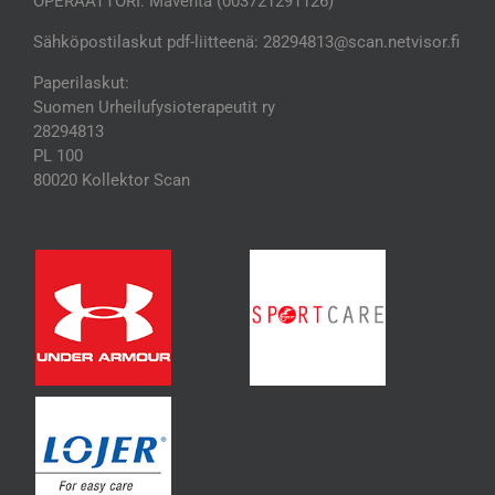
OPERAATTORI: Maventa (003721291126)
Sähköpostilaskut pdf-liitteenä: 28294813@scan.netvisor.fi
Paperilaskut:
Suomen Urheilufysioterapeutit ry
28294813
PL 100
80020 Kollektor Scan