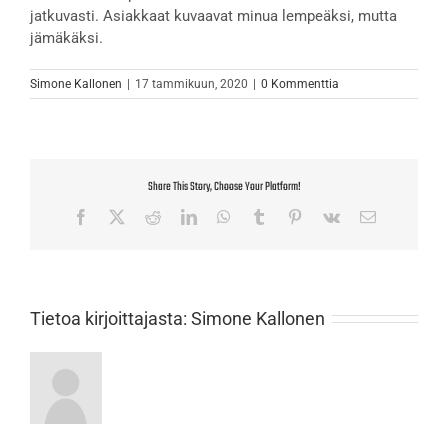
jatkuvasti. Asiakkaat kuvaavat minua lempeäksi, mutta
jämäkäksi.
Simone Kallonen
|
17 tammikuun, 2020
|
0 Kommenttia
Share This Story, Choose Your Platform!
Facebook
X
Reddit
LinkedIn
WhatsApp
Tumblr
Pinterest
Vk
Sähköposti
Tietoa kirjoittajasta:
Simone Kallonen