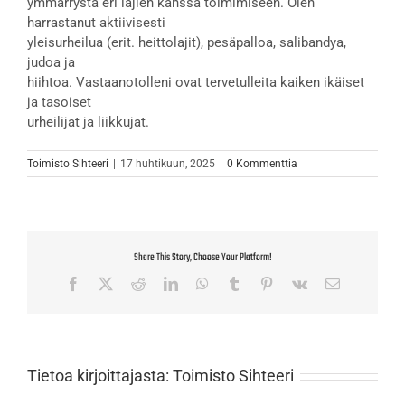
ymmärrystä eri lajien kanssa toimimiseen. Olen
harrastanut aktiivisesti
yleisurheilua (erit. heittolajit), pesäpalloa, salibandya,
judoa ja
hiihtoa. Vastaanotolleni ovat tervetulleita kaiken ikäiset
ja tasoiset
urheilijat ja liikkujat.
Toimisto Sihteeri
|
17 huhtikuun, 2025
|
0 Kommenttia
Share This Story, Choose Your Platform!
Facebook
X
Reddit
LinkedIn
WhatsApp
Tumblr
Pinterest
Vk
Sähköposti
Tietoa kirjoittajasta:
Toimisto Sihteeri