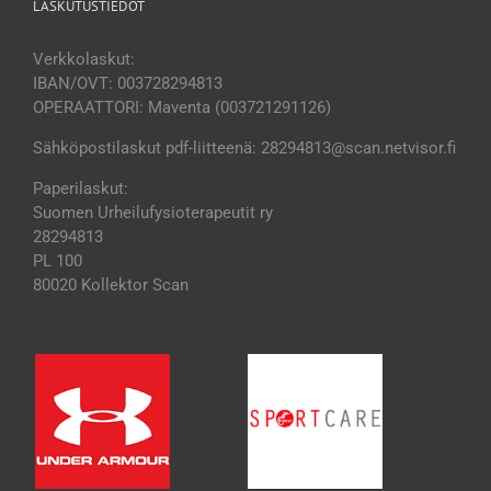
LASKUTUSTIEDOT
Verkkolaskut:
IBAN/OVT: 003728294813
OPERAATTORI: Maventa (003721291126)
Sähköpostilaskut pdf-liitteenä: 28294813@scan.netvisor.fi
Paperilaskut:
Suomen Urheilufysioterapeutit ry
28294813
PL 100
80020 Kollektor Scan