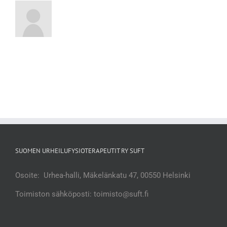
SUOMEN URHEILUFYSIOTERAPEUTIT RY SUFT
Osoite: Urhea-halli, Mäkelänkatu 47, 00550 Helsinki
Toimiston sähköposti: toimisto@suft.fi