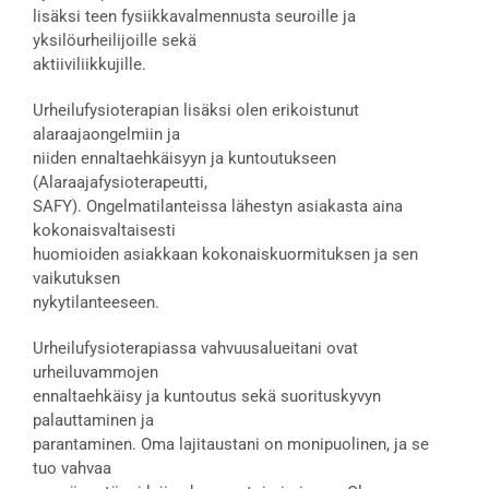
lisäksi teen fysiikkavalmennusta seuroille ja
yksilöurheilijoille sekä
aktiiviliikkujille.
Urheilufysioterapian lisäksi olen erikoistunut
alaraajaongelmiin ja
niiden ennaltaehkäisyyn ja kuntoutukseen
(Alaraajafysioterapeutti,
SAFY). Ongelmatilanteissa lähestyn asiakasta aina
kokonaisvaltaisesti
huomioiden asiakkaan kokonaiskuormituksen ja sen
vaikutuksen
nykytilanteeseen.
Urheilufysioterapiassa vahvuusalueitani ovat
urheiluvammojen
ennaltaehkäisy ja kuntoutus sekä suorituskyvyn
palauttaminen ja
parantaminen. Oma lajitaustani on monipuolinen, ja se
tuo vahvaa