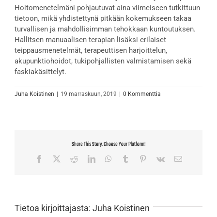
Hoitomenetelmäni pohjautuvat aina viimeiseen tutkittuun
tietoon, mikä yhdistettynä pitkään kokemukseen takaa
turvallisen ja mahdollisimman tehokkaan kuntoutuksen.
Hallitsen manuaalisen terapian lisäksi erilaiset
teippausmenetelmät, terapeuttisen harjoittelun,
akupunktiohoidot, tukipohjallisten valmistamisen sekä
faskiakäsittelyt.
Juha Koistinen
|
19 marraskuun, 2019
|
0 Kommenttia
Share This Story, Choose Your Platform!
Facebook
X
Reddit
LinkedIn
WhatsApp
Tumblr
Pinterest
Vk
Sähköposti
Tietoa kirjoittajasta:
Juha Koistinen