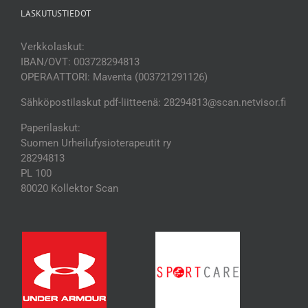
LASKUTUSTIEDOT
Verkkolaskut:
IBAN/OVT: 003728294813
OPERAATTORI: Maventa (003721291126)
Sähköpostilaskut pdf-liitteenä: 28294813@scan.netvisor.fi
Paperilaskut:
Suomen Urheilufysioterapeutit ry
28294813
PL 100
80020 Kollektor Scan