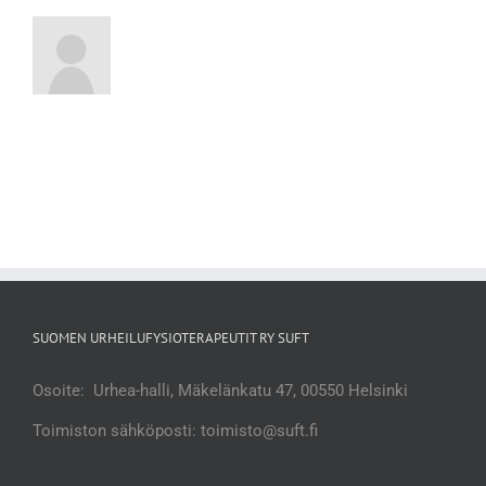
SUOMEN URHEILUFYSIOTERAPEUTIT RY SUFT
Osoite: Urhea-halli, Mäkelänkatu 47, 00550 Helsinki
Toimiston sähköposti: toimisto@suft.fi