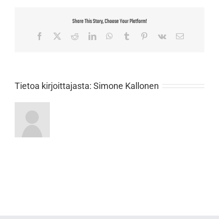
Share This Story, Choose Your Platform!
Facebook
X
Reddit
LinkedIn
WhatsApp
Tumblr
Pinterest
Vk
Sähköposti
Tietoa kirjoittajasta:
Simone Kallonen