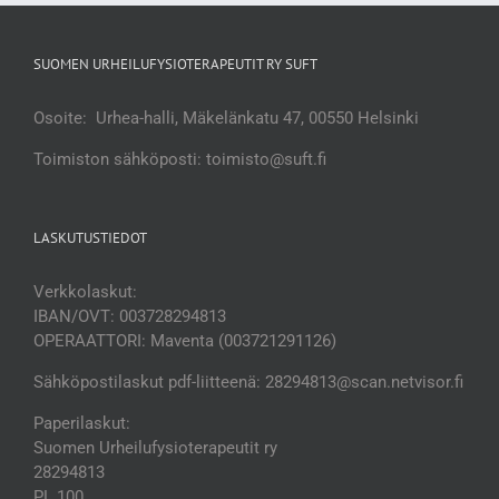
SUOMEN URHEILUFYSIOTERAPEUTIT RY SUFT
Osoite: Urhea-halli, Mäkelänkatu 47, 00550 Helsinki
Toimiston sähköposti: toimisto@suft.fi
LASKUTUSTIEDOT
Verkkolaskut:
IBAN/OVT: 003728294813
OPERAATTORI: Maventa (003721291126)
Sähköpostilaskut pdf-liitteenä: 28294813@scan.netvisor.fi
Paperilaskut:
Suomen Urheilufysioterapeutit ry
28294813
PL 100