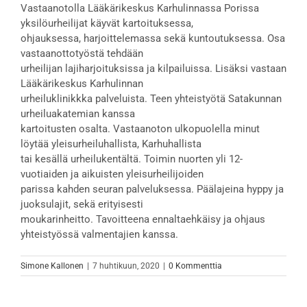
Vastaanotolla Lääkärikeskus Karhulinnassa Porissa
yksilöurheilijat käyvät kartoituksessa,
ohjauksessa, harjoittelemassa sekä kuntoutuksessa. Osa
vastaanottotyöstä tehdään
urheilijan lajiharjoituksissa ja kilpailuissa. Lisäksi vastaan
Lääkärikeskus Karhulinnan
urheiluklinikkka palveluista. Teen yhteistyötä Satakunnan
urheiluakatemian kanssa
kartoitusten osalta. Vastaanoton ulkopuolella minut
löytää yleisurheiluhallista, Karhuhallista
tai kesällä urheilukentältä. Toimin nuorten yli 12-
vuotiaiden ja aikuisten yleisurheilijoiden
parissa kahden seuran palveluksessa. Päälajeina hyppy ja
juoksulajit, sekä erityisesti
moukarinheitto. Tavoitteena ennaltaehkäisy ja ohjaus
yhteistyössä valmentajien kanssa.
Simone Kallonen
|
7 huhtikuun, 2020
|
0 Kommenttia