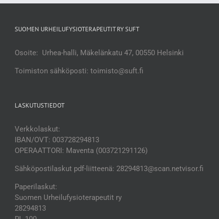
SUOMEN URHEILUFYSIOTERAPEUTIT RY SUFT
Osoite: Urhea-halli, Mäkelänkatu 47, 00550 Helsinki
Toimiston sähköposti: toimisto@suft.fi
LASKUTUSTIEDOT
Verkkolaskut:
IBAN/OVT: 003728294813
OPERAATTORI: Maventa (003721291126)
Sähköpostilaskut pdf-liitteenä: 28294813@scan.netvisor.fi
Paperilaskut:
Suomen Urheilufysioterapeutit ry
28294813