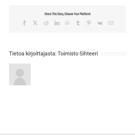
Share This Story, Choose Your Platform!
Facebook
X
Reddit
LinkedIn
WhatsApp
Tumblr
Pinterest
Vk
Sähköposti
Tietoa kirjoittajasta:
Toimisto Sihteeri