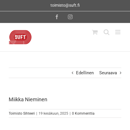
Skip
toimisto@suft.fi
to
content
Facebook
Instagram
Edellinen
Seuraava
Miikka Nieminen
Toimisto Sihteeri
|
19 kesäkuun, 2025
|
0 Kommenttia