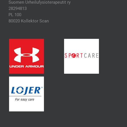
Suomen Urheilufysioterapeutit ry
28294813
PL 100
80020 Kollektor Scan