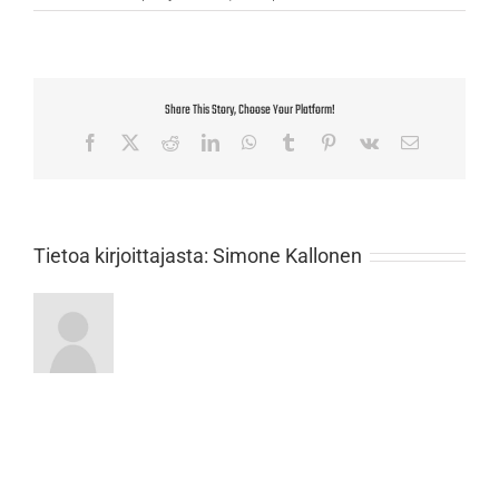
Share This Story, Choose Your Platform!
Facebook
X
Reddit
LinkedIn
WhatsApp
Tumblr
Pinterest
Vk
Sähköposti
Tietoa kirjoittajasta:
Simone Kallonen