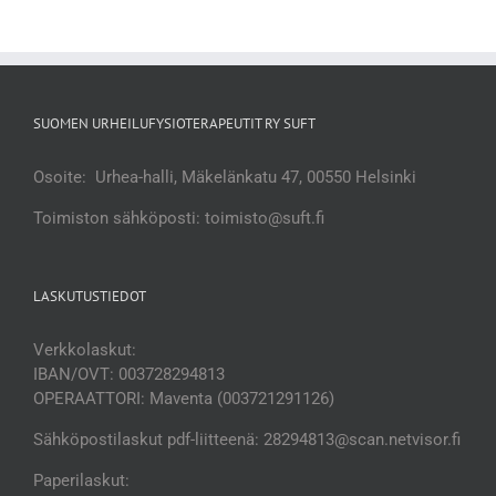
SUOMEN URHEILUFYSIOTERAPEUTIT RY SUFT
Osoite: Urhea-halli, Mäkelänkatu 47, 00550 Helsinki
Toimiston sähköposti: toimisto@suft.fi
LASKUTUSTIEDOT
Verkkolaskut:
IBAN/OVT: 003728294813
OPERAATTORI: Maventa (003721291126)
Sähköpostilaskut pdf-liitteenä: 28294813@scan.netvisor.fi
Paperilaskut: