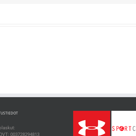
TUSTIEDOT
laskut:
OVT: 003728294813