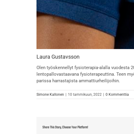
Laura Gustavsson
Olen työskennellyt fysioterapia-alalla vuodesta 
lentopallovastaavana fysioterapeuttina. Teen my
parissa harrastajista ammattiurheilijoihin.
Simone Kallonen
|
10 tammikuun, 2022
|
0 Kommenttia
Share This Story, Choose Your Platform!