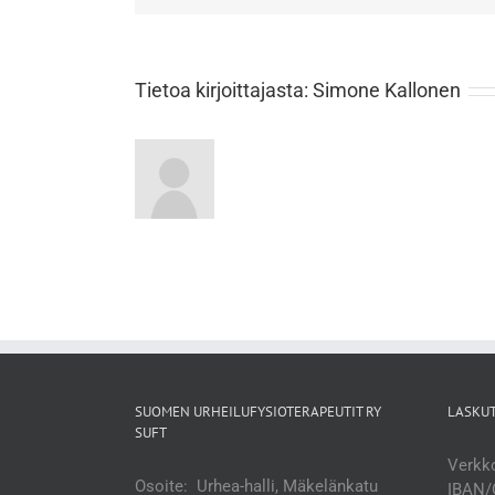
Tietoa kirjoittajasta:
Simone Kallonen
SUOMEN URHEILUFYSIOTERAPEUTIT RY
LASKU
SUFT
Verkko
Osoite: Urhea-halli, Mäkelänkatu
IBAN/