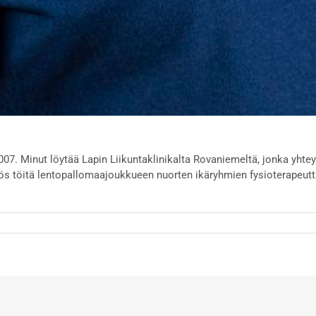
2007. Minut löytää Lapin Liikuntaklinikalta Rovaniemeltä, jonka yh
ös töitä lentopallomaajoukkueen nuorten ikäryhmien fysioterapeutti