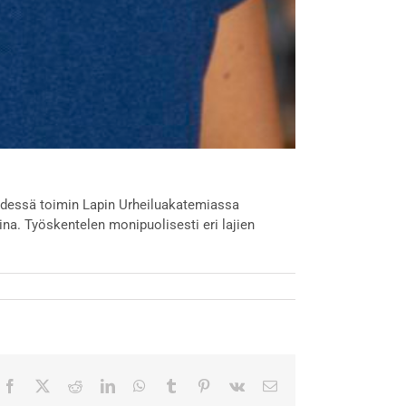
teydessä toimin Lapin Urheiluakatemiassa
na. Työskentelen monipuolisesti eri lajien
Facebook
X
Reddit
LinkedIn
WhatsApp
Tumblr
Pinterest
Vk
Sähköposti