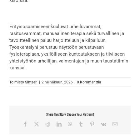
kisoissa.
Erityisosaamiseeni kuuluvat urheiluvammat,
rasitusvammat, manuaalinen terapia sekä turvallinen ja
tavoitteellinen paluu harjoitteluun ja kilpailuun.
Työskentelyni perustuu näyttöön perustuvaan
fysioterapiaan, yksilölliseen kuntoutukseen ja tiiviiseen
yhteistyöhön urheilijan, valmentajan ja muun taustatiimin
kanssa.
Toimisto Sihteeri
|
2 heinäkuun, 2026
|
0 Kommenttia
Share This Story, Choose Your Platform!
Facebook
X
Reddit
LinkedIn
WhatsApp
Tumblr
Pinterest
Vk
Sähköposti