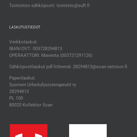
Toimiston sähköposti: toimisto@suft.fi
LASKUTUSTIEDOT
Verkkolaskut:
IBAN/OVT: 003728294813
OPERAATTORI: Maventa (003721291126)
Sähköpostilaskut pdf-liitteenä: 28294813@scan.netvisor.fi
Paperilaskut:
Suomen Urheilufysioterapeutit ry
28294813
PL 100
80020 Kollektor Scan