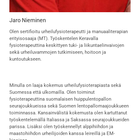
Jaro Nieminen
Olen sertifioitu urheilufysioterapeutti ja manuaaliterapian
erityisosaaja (MT). Työskentelen Keravalla
fysioterapeuttina keskittyen tuki- ja liikuntaelinvaivojen
sekä urheiluvammojen tutkimiseen, hoitoon ja
kuntoutukseen.
Minulla on laaja kokemus urheilufysioterapiasta sekä
Suomessa että ulkomailla. Olen toiminut
fysioterapeuttina suomalaisen huippulentopallon
seurajoukkueissa sekä Suomen lentopallomaajoukkueen
toiminnassa. Kansainvälistä kokemusta olen kartuttanut
työskentelemällä Italiassa ja Saksassa seurajoukkueiden
parissa. Lisäksi olen työskennellyt alppihiihdon ja
maastohiihdon urheilijoiden kanssa leireillä ja EM-