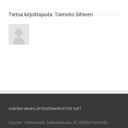
Tietoa kirjoittajasta:
Toimisto Sihteeri
SUOMEN URHEILUFYSIOTERAPEUTIT RY SUFT
Osoite: Urhea-halli, Mäkelänkatu 47, 00550 Helsinki