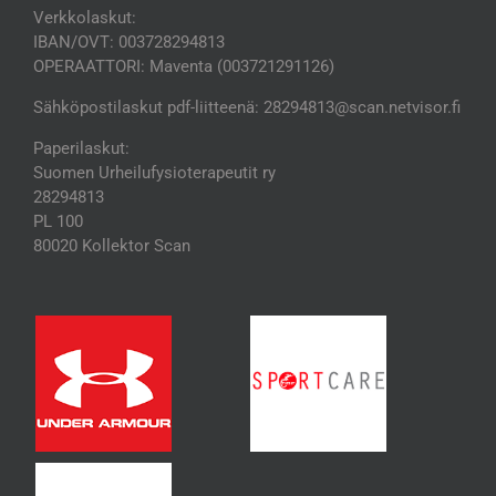
Verkkolaskut:
IBAN/OVT: 003728294813
OPERAATTORI: Maventa (003721291126)
Sähköpostilaskut pdf-liitteenä: 28294813@scan.netvisor.fi
Paperilaskut:
Suomen Urheilufysioterapeutit ry
28294813
PL 100
80020 Kollektor Scan