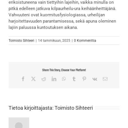
erikoistuneena vain tiettyihin lajeihin, vaikka minulla on
pitkä edelleen jatkuva kilpaurheilu-ura keihäänheittäjänä.
Vahvuuteni ovat kuormitusfysiologiassa, urheilijan
harjoitettavuuden parantamisessa, sekä apuna oleminen
lajiin paluussa kuntoutuksen aikana.
Toimisto Sihteeri
|
14 tammikuun, 2025
|
0 Kommenttia
Share This Story, Choose Your Platform!
Facebook
X
Reddit
LinkedIn
WhatsApp
Tumblr
Pinterest
Vk
Sähköposti
Tietoa kirjoittajasta:
Toimisto Sihteeri