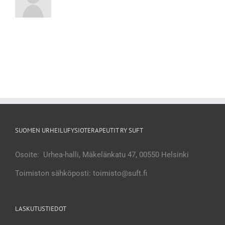
SUOMEN URHEILUFYSIOTERAPEUTIT RY SUFT
Osoite: Urhea-halli, Mäkelänkatu 47, 00550 Helsinki
Toimiston sähköposti: toimisto@suft.fi
LASKUTUSTIEDOT