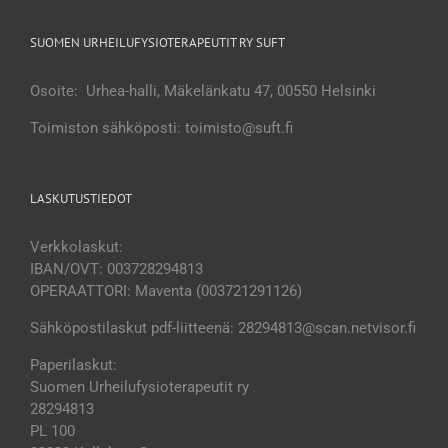
SUOMEN URHEILUFYSIOTERAPEUTIT RY SUFT
Osoite: Urhea-halli, Mäkelänkatu 47, 00550 Helsinki
Toimiston sähköposti: toimisto@suft.fi
LASKUTUSTIEDOT
Verkkolaskut:
IBAN/OVT: 003728294813
OPERAATTORI: Maventa (003721291126)
Sähköpostilaskut pdf-liitteenä: 28294813@scan.netvisor.fi
Paperilaskut:
Suomen Urheilufysioterapeutit ry
28294813
PL 100