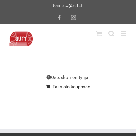
Skip
toimisto@suft.fi
to
content
Facebook
Instagram
Ostoskori on tyhjä.
Takaisin kauppaan