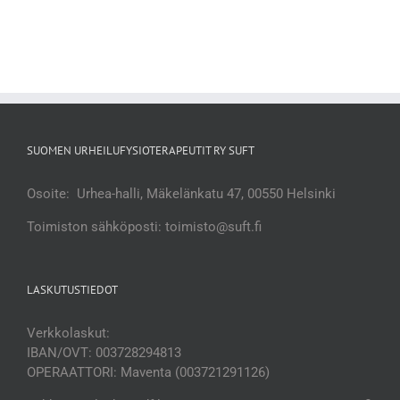
SUOMEN URHEILUFYSIOTERAPEUTIT RY SUFT
Osoite: Urhea-halli, Mäkelänkatu 47, 00550 Helsinki
Toimiston sähköposti: toimisto@suft.fi
LASKUTUSTIEDOT
Verkkolaskut:
IBAN/OVT: 003728294813
OPERAATTORI: Maventa (003721291126)