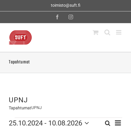
Skip
toimisto@suft.fi
to
content
Facebook
Instagram
Tapahtumat
UPNJ
UPNJ
Tapahtumat
Tapahtumat
Tapahtu
25.10.2024
 - 
10.08.2026
Etsi
Tapahtumat
Lista
Views