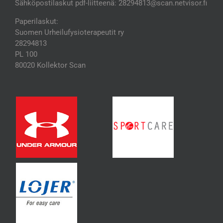
Sähköpostilaskut pdf-liitteenä: 28294813@scan.netvisor.fi
Paperilaskut:
Suomen Urheilufysioterapeutit ry
28294813
PL 100
80020 Kollektor Scan