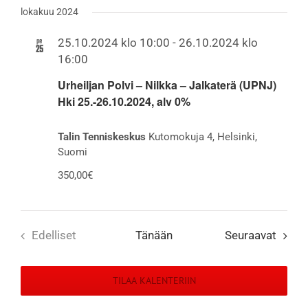
Valitse
Navigati
Etsi
lokakuu 2024
päivä.
aja
pe
25.10.2024 klo 10:00
-
26.10.2024 klo
25
16:00
Näkymät
Urheiljan Polvi – Nilkka – Jalkaterä (UPNJ)
navigointi
Hki 25.-26.10.2024, alv 0%
Talin Tenniskeskus
Kutomokuja 4, Helsinki,
Suomi
350,00€
Tapah
Edelliset
Tänään
Seuraavat
Tapahtumat
TILAA KALENTERIIN