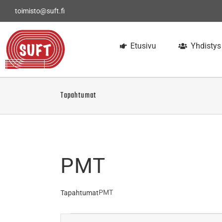
Skip
toimisto@suft.fi
to
content
Etusivu
Yhdistys
Tapahtumat
PMT
PMT
Tapahtumat