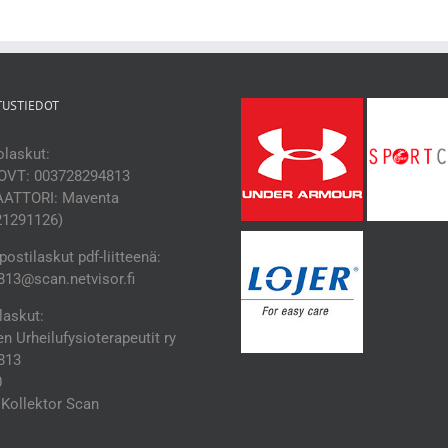
TUSTIEDOT
laskut:
OVT: 003728294813
ATTORI: Maventa
21291126)
ostilaskut pdf-liitteenä:
13@scan.netvisor.fi
laskut:
 Urheilufysioterapeutit ry
813
0
Kollektor Scan