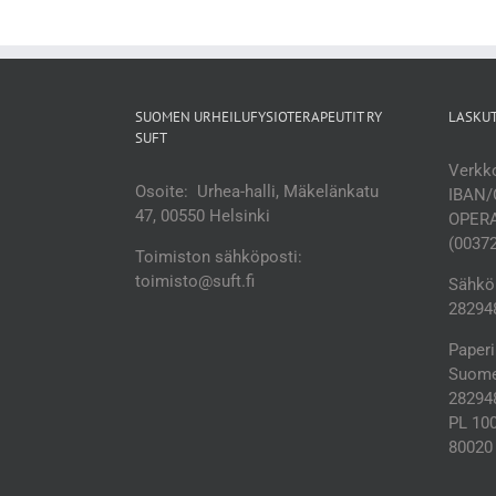
SUOMEN URHEILUFYSIOTERAPEUTIT RY
LASKU
SUFT
Verkko
Osoite: Urhea-halli, Mäkelänkatu
IBAN/
47, 00550 Helsinki
OPERA
(0037
Toimiston sähköposti:
toimisto@suft.fi
Sähköp
282948
Paperi
Suomen
28294
PL 10
80020 