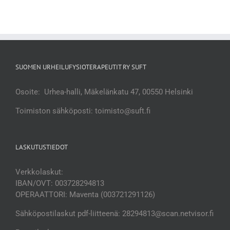
SUOMEN URHEILUFYSIOTERAPEUTIT RY SUFT
Osoite: Urhea-halli, Mäkelänkatu 47, 00550 Helsinki
Toimiston sähköposti: toimisto@suft.fi
LASKUTUSTIEDOT
Verkkolaskut:
IBAN/OVT: 003728294813
OPERAATTORI: Maventa (003721291126)
Sähköpostilaskut pdf-liitteenä: 28294813@scan.netvisor.fi