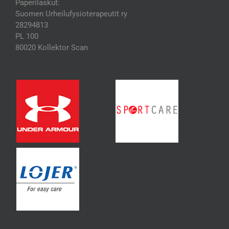
Paperilaskut:
Suomen Urheilufysioterapeutit ry
28294813
PL 100
80020 Kollektor Scan