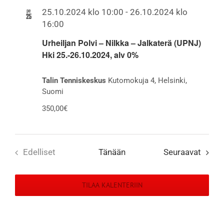
aja
pe
25.10.2024 klo 10:00
-
26.10.2024 klo
25
16:00
Näkymät
Urheiljan Polvi – Nilkka – Jalkaterä (UPNJ)
navigointi
Hki 25.-26.10.2024, alv 0%
Talin Tenniskeskus
Kutomokuja 4, Helsinki,
Suomi
350,00€
Tapah
Edelliset
Tänään
Seuraavat
Tapahtumat
TILAA KALENTERIIN