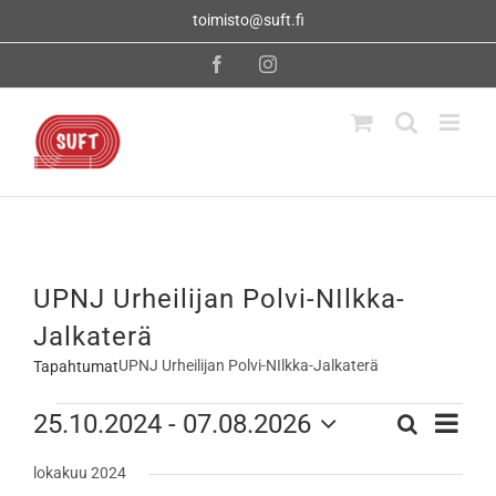
Skip
toimisto@suft.fi
to
content
Facebook
Instagram
UPNJ Urheilijan Polvi-NIlkka-
Jalkaterä
UPNJ Urheilijan Polvi-NIlkka-Jalkaterä
Tapahtumat
Tapahtumat
Tapahtu
25.10.2024
 - 
07.08.2026
Etsi
Tapahtumat
Lista
Views
Valitse
Navigati
Etsi
lokakuu 2024
päivä.