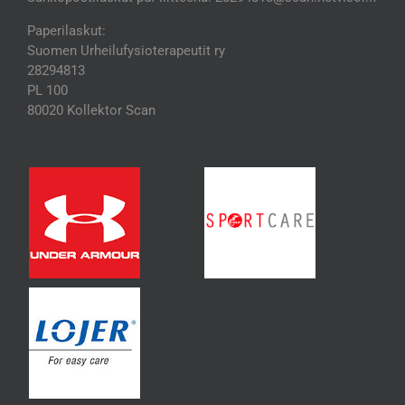
Paperilaskut:
Suomen Urheilufysioterapeutit ry
28294813
PL 100
80020 Kollektor Scan