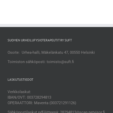
SUOMEN URHEILUFYSIOTERAPEUTIT RY SUFT
Osoite: Urhea-halli, Mäkelänkatu 47, 00550 Helsinki
Toimiston sähköposti: toimisto@suft.fi
LASKUTUSTIEDOT
Verkkolaskut:
IBAN/OVT: 003728294813
OPERAATTORI: Maventa (003721291126)
Sähköpostilaskut pdf-liitteenä: 28294813@scan.netvisor.fi