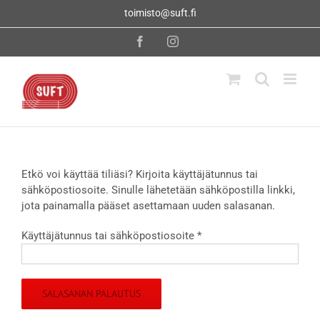
Skip
toimisto@suft.fi
to
content
Facebook
Instagram
Etkö voi käyttää tiliäsi? Kirjoita käyttäjätunnus tai
sähköpostiosoite. Sinulle lähetetään sähköpostilla linkki,
jota painamalla pääset asettamaan uuden salasanan.
Vaaditaan
Käyttäjätunnus tai sähköpostiosoite
*
SALASANAN PALAUTUS