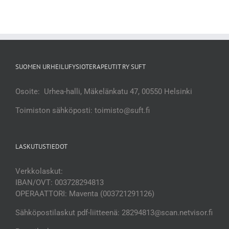
SUOMEN URHEILUFYSIOTERAPEUTIT RY SUFT
Osoite: Urhea-halli, Mäkelänkatu 47, 00550 Helsinki
Toimiston sähköposti: toimisto@suft.fi
LASKUTUSTIEDOT
Verkkolaskut:
IBAN/OVT: 003728294813
OPERAATTORI: Maventa (003721291126)
Sähköpostilaskut pdf-liitteenä: 28294813@scan.netvisor.fi