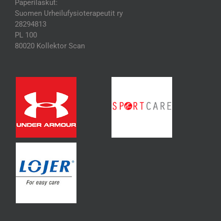
Paperilaskut:
Suomen Urheilufysioterapeutit ry
28294813
PL 100
80020 Kollektor Scan