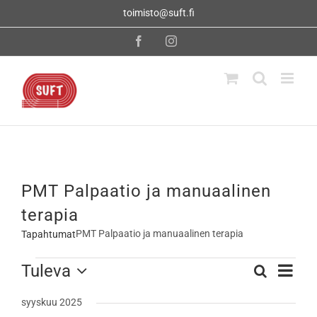
Skip
toimisto@suft.fi
to
content
Facebook
Instagram
PMT Palpaatio ja manuaalinen
terapia
PMT Palpaatio ja manuaalinen terapia
Tapahtumat
Tapahtumat
Tapahtu
Tuleva
Etsi
Tapahtumat
Lista
Views
Valitse
Navigati
Etsi
syyskuu 2025
päivä.