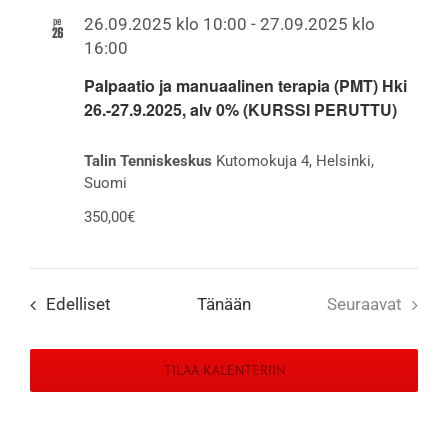
aja
pe
26.09.2025 klo 10:00
-
27.09.2025 klo
26
16:00
Näkymät
Palpaatio ja manuaalinen terapia (PMT) Hki
navigointi
26.-27.9.2025, alv 0% (KURSSI PERUTTU)
Talin Tenniskeskus
Kutomokuja 4, Helsinki,
Suomi
350,00€
Tapahtumat
Edelliset
Tänään
Seuraavat
Tapahtuma
TILAA KALENTERIIN