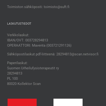
Toimiston sähköposti: toimisto@suft.fi
LASKUTUSTIEDOT
Verkkolaskut:
IBAN/OVT: 003728294813
OPERAATTORI: Maventa (003721291126)
Sähköpostilaskut pdf-liitteenä: 28294813@scan.netvisor.fi
Paperilaskut:
Suomen Urheilufysioterapeutit ry
28294813
PL 100
80020 Kollektor Scan