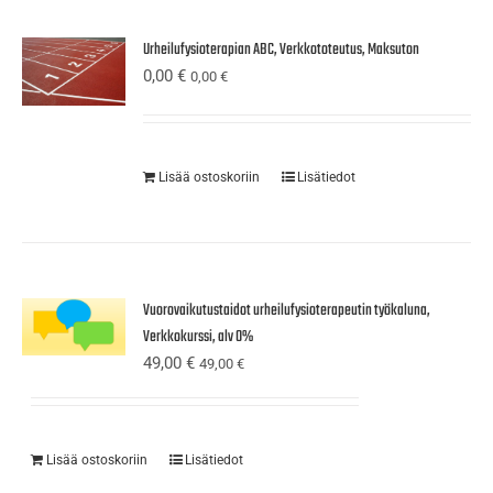
Urheilufysioterapian ABC, Verkkototeutus, Maksuton
0,00
€
0,00
€
Lisää ostoskoriin
Lisätiedot
Vuorovaikutustaidot urheilufysioterapeutin työkaluna,
Verkkokurssi, alv 0%
49,00
€
49,00
€
Lisää ostoskoriin
Lisätiedot