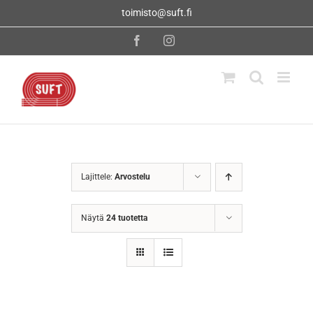
Skip
toimisto@suft.fi
to
content
Facebook
Instagram
Lajittele:
Arvostelu
Näytä
24 tuotetta