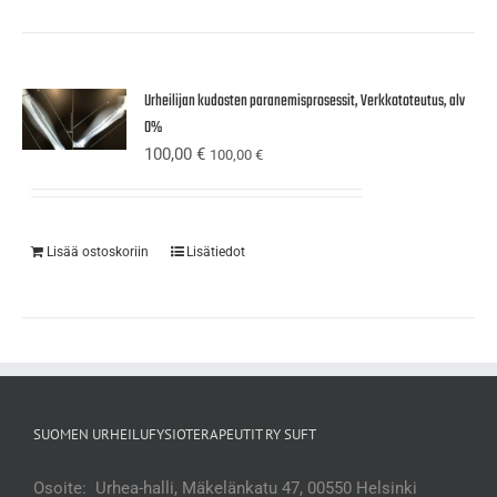
Urheilijan kudosten paranemisprosessit, Verkkototeutus, alv
0%
100,00
€
100,00
€
Lisää ostoskoriin
Lisätiedot
SUOMEN URHEILUFYSIOTERAPEUTIT RY SUFT
Osoite: Urhea-halli, Mäkelänkatu 47, 00550 Helsinki