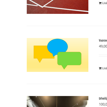
Lis
Vuorov
49,0
Lis
Urheil
100,