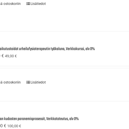
ää ostoskoriin
Lisätiedot
aikutustaidot urheilufysioterapeutin työkaluna, Verkkokurssi, alv 0%
0
€
49,00
€
ää ostoskoriin
Lisätiedot
ijan kudosten paranemisprosessit, Verkkototeutus, alv 0%
00
€
100,00
€