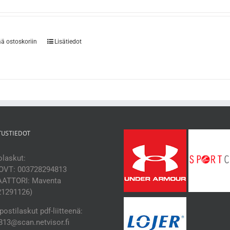
ää ostoskoriin
Lisätiedot
TUSTIEDOT
laskut:
OVT: 003728294813
ATTORI: Maventa
21291126)
ostilaskut pdf-liitteenä:
13@scan.netvisor.fi