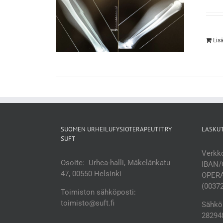
Lis
SUOMEN URHEILUFYSIOTERAPEUTIT RY
LASKU
SUFT
Verkko
Osoite: Urhea-halli, Mäkelänkatu
IBAN/
47, 00550 Helsinki
OPERA
(0037
Toimiston sähköposti:
toimisto@suft.fi
Sähköp
282948