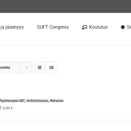
 ja jäsenyys
SUFT Congress
Koulutus
Se
uotetta
ufysioterapian ABC, Verkkototeutus, Maksuton
€
0,00
€