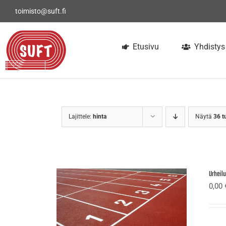
Skip
toimisto@suft.fi
to
content
Etusivu
Yhdistys
Lajittele:
hinta
Näytä
36 t
Urheil
0,00