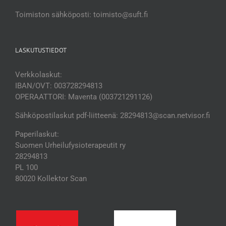
Toimiston sähköposti: toimisto@suft.fi
LASKUTUSTIEDOT
Verkkolaskut:
IBAN/OVT: 003728294813
OPERAATTORI: Maventa (003721291126)
Sähköpostilaskut pdf-liitteenä: 28294813@scan.netvisor.fi
Paperilaskut:
Suomen Urheilufysioterapeutit ry
28294813
PL 100
80020 Kollektor Scan