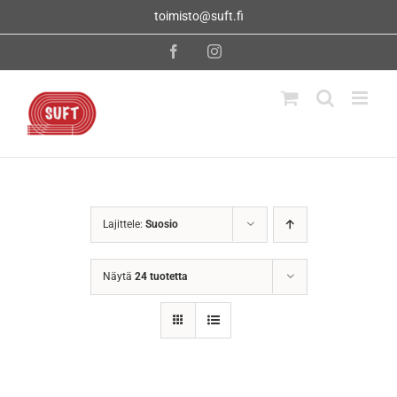
Skip
toimisto@suft.fi
to
content
Facebook
Instagram
Lajittele:
Suosio
Näytä
24 tuotetta