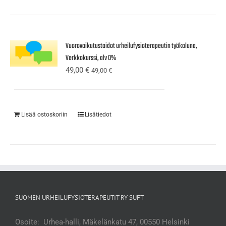
Vuorovaikutustaidot urheilufysioterapeutin työkaluna,
Verkkokurssi, alv 0%
49,00
€
49,00
€
Lisää ostoskoriin
Lisätiedot
SUOMEN URHEILUFYSIOTERAPEUTIT RY SUFT
Osoite: Urhea-halli, Mäkelänkatu 47, 00550 Helsinki