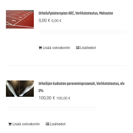
Urheilufysioterapian ABC, Verkkototeutus, Maksuton
0,00
€
0,00
€
Lisää ostoskoriin
Lisätiedot
Urheilijan kudosten paranemisprosessit, Verkkototeutus, alv
0%
100,00
€
100,00
€
Lisää ostoskoriin
Lisätiedot