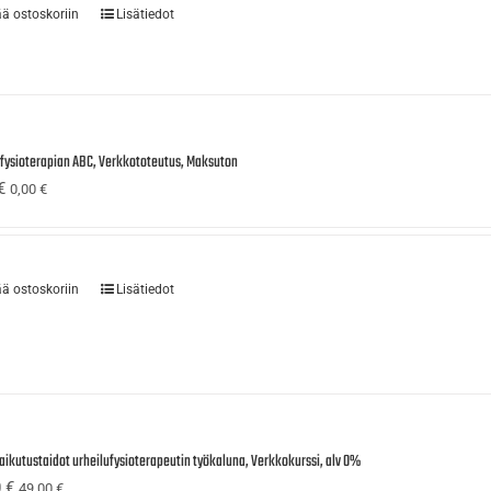
ää ostoskoriin
Lisätiedot
ufysioterapian ABC, Verkkototeutus, Maksuton
€
0,00
€
ää ostoskoriin
Lisätiedot
aikutustaidot urheilufysioterapeutin työkaluna, Verkkokurssi, alv 0%
0
€
49,00
€