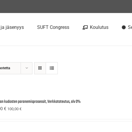
 ja jäsenyys
SUFT Congress
Koulutus
Se
uotetta
ijan kudosten paranemisprosessit, Verkkototeutus, alv 0%
00
€
100,00
€