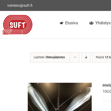
Skip
toimisto@suft.fi
to
content
Etusivu
Yhdistys
Lajittele:
Oletusjärjestys
Näytä
12 t
Urheil
100,