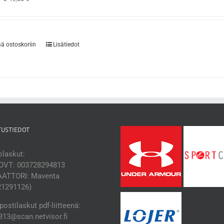
ää ostoskoriin
Lisätiedot
TUSTIEDOT
laskut:
OVT: 003728294813
ATTORI: Maventa
21291126)
ostilaskut pdf-liitteenä:
13@scan.netvisor.fi