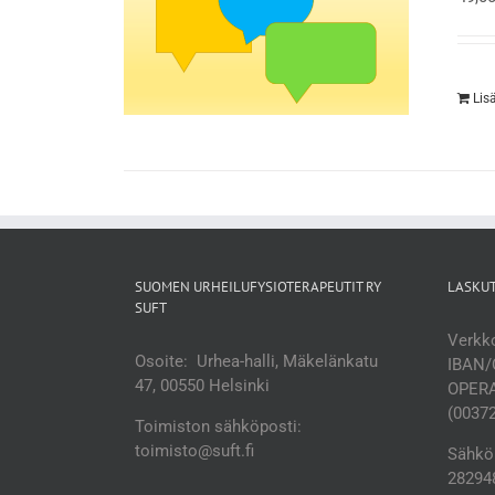
Lis
SUOMEN URHEILUFYSIOTERAPEUTIT RY
LASKU
SUFT
Verkko
Osoite: Urhea-halli, Mäkelänkatu
IBAN/
47, 00550 Helsinki
OPERA
(0037
Toimiston sähköposti:
toimisto@suft.fi
Sähköp
282948