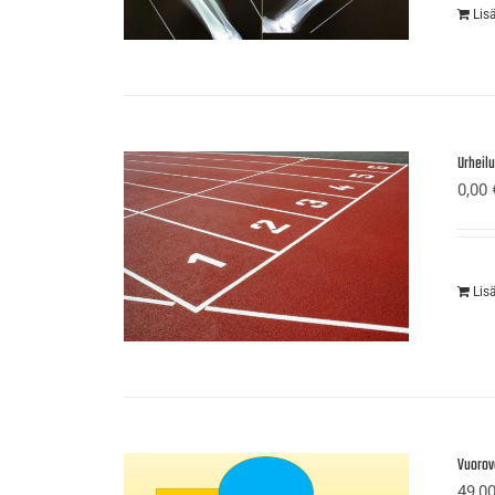
Lis
Urheil
0,00
Lis
Vuorov
49,0