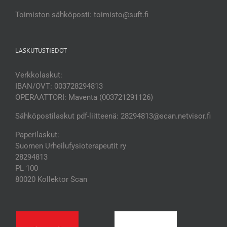
Toimiston sähköposti: toimisto@suft.fi
LASKUTUSTIEDOT
Verkkolaskut:
IBAN/OVT: 003728294813
OPERAATTORI: Maventa (003721291126)
Sähköpostilaskut pdf-liitteenä: 28294813@scan.netvisor.fi
Paperilaskut:
Suomen Urheilufysioterapeutit ry
28294813
PL 100
80020 Kollektor Scan