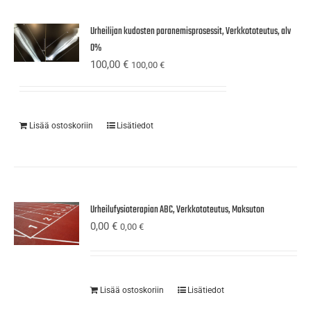
Urheilijan kudosten paranemisprosessit, Verkkototeutus, alv
0%
100,00
€
100,00
€
Lisää ostoskoriin
Lisätiedot
Urheilufysioterapian ABC, Verkkototeutus, Maksuton
0,00
€
0,00
€
Lisää ostoskoriin
Lisätiedot