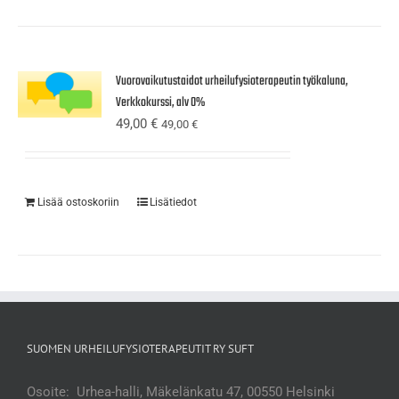
Vuorovaikutustaidot urheilufysioterapeutin työkaluna,
Verkkokurssi, alv 0%
49,00
€
49,00
€
Lisää ostoskoriin
Lisätiedot
SUOMEN URHEILUFYSIOTERAPEUTIT RY SUFT
Osoite: Urhea-halli, Mäkelänkatu 47, 00550 Helsinki