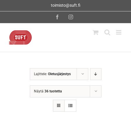
Skip
toimisto@suft.fi
to
content
Facebook
Instagram
Lajittele:
Oletusjärjestys
Näytä
36 tuotetta