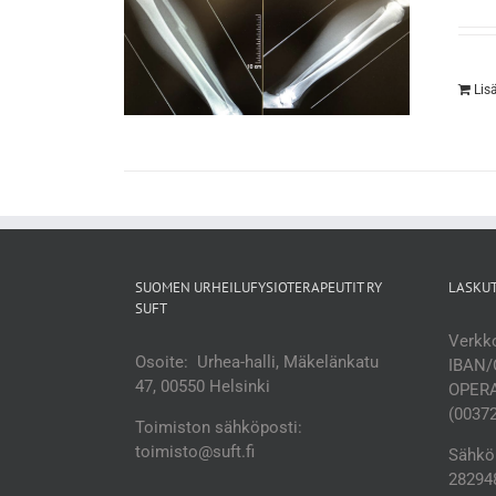
Lis
SUOMEN URHEILUFYSIOTERAPEUTIT RY
LASKU
SUFT
Verkko
Osoite: Urhea-halli, Mäkelänkatu
IBAN/
47, 00550 Helsinki
OPERA
(0037
Toimiston sähköposti:
toimisto@suft.fi
Sähköp
282948