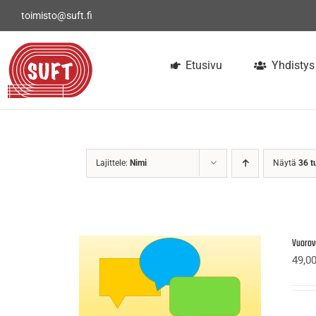
Skip
toimisto@suft.fi
to
content
Etusivu
Yhdistys
Lajittele:
Nimi
Näytä
36 t
Vuorov
49,0