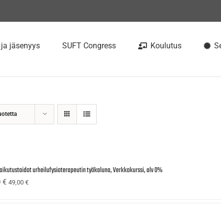
 ja jäsenyys
SUFT Congress
Koulutus
Se
uotetta
aikutustaidot urheilufysioterapeutin työkaluna, Verkkokurssi, alv 0%
0
€
49,00
€