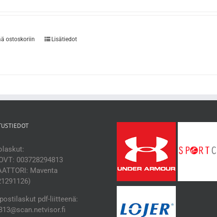
ää ostoskoriin
Lisätiedot
TUSTIEDOT
laskut:
OVT: 003728294813
ATTORI: Maventa
21291126)
ostilaskut pdf-liitteenä:
13@scan.netvisor.fi