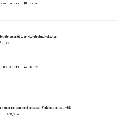
ää ostoskoriin
Lisätiedot
ufysioterapian ABC, Verkkototeutus, Maksuton
€
0,00
€
ää ostoskoriin
Lisätiedot
ijan kudosten paranemisprosessit, Verkkototeutus, alv 0%
00
€
100,00
€