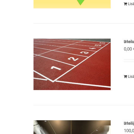
Lis
Urheil
0,00
Lis
Urheil
100,