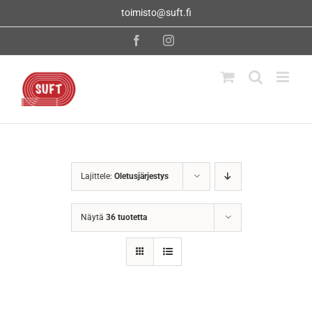
Skip
toimisto@suft.fi
to
content
Facebook
Instagram
Lajittele:
Oletusjärjestys
Näytä
36 tuotetta