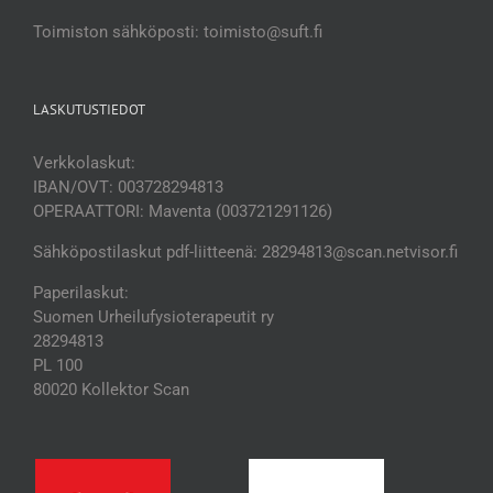
Toimiston sähköposti: toimisto@suft.fi
LASKUTUSTIEDOT
Verkkolaskut:
IBAN/OVT: 003728294813
OPERAATTORI: Maventa (003721291126)
Sähköpostilaskut pdf-liitteenä: 28294813@scan.netvisor.fi
Paperilaskut:
Suomen Urheilufysioterapeutit ry
28294813
PL 100
80020 Kollektor Scan