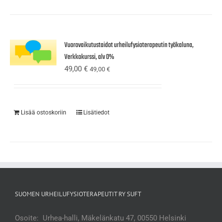
Vuorovaikutustaidot urheilufysioterapeutin työkaluna,
Verkkokurssi, alv 0%
49,00
€
49,00
€
Lisää ostoskoriin
Lisätiedot
SUOMEN URHEILUFYSIOTERAPEUTIT RY SUFT
Osoite: Urhea-halli, Mäkelänkatu 47, 00550 Helsinki