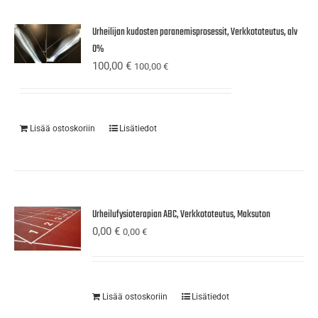
Urheilijan kudosten paranemisprosessit, Verkkototeutus, alv
0%
100,00
€
100,00
€
Lisää ostoskoriin
Lisätiedot
Urheilufysioterapian ABC, Verkkototeutus, Maksuton
0,00
€
0,00
€
Lisää ostoskoriin
Lisätiedot