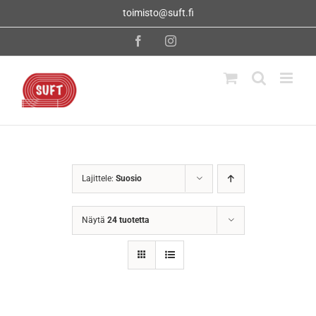
Skip
toimisto@suft.fi
to
content
Facebook
Instagram
Lajittele:
Suosio
Näytä
24 tuotetta