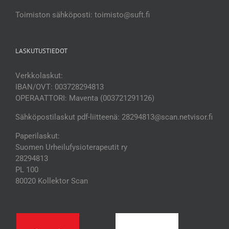
Toimiston sähköposti: toimisto@suft.fi
LASKUTUSTIEDOT
Verkkolaskut:
IBAN/OVT: 003728294813
OPERAATTORI: Maventa (003721291126)
Sähköpostilaskut pdf-liitteenä: 28294813@scan.netvisor.fi
Paperilaskut:
Suomen Urheilufysioterapeutit ry
28294813
PL 100
80020 Kollektor Scan