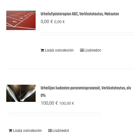
Urheilufysioterapian ABC, Verkkototeutus, Maksuton
0,00
€
0,00
€
Lisää ostoskoriin
Lisätiedot
Urheilijan kudosten paranemisprosessit, Verkkototeutus, alv
0%
100,00
€
100,00
€
Lisää ostoskoriin
Lisätiedot