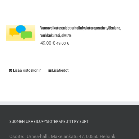
Vuorovaikutustaidot urheilufysioterapeutin työkaluna,
Verkkokurssi, alv 0%
49,00
€
49,00
€
Lisää ostoskoriin
Lisätiedot
SUOMEN URHEILUFYSIOTERAPEUTIT RY SUFT
Osoite: Urhea-halli, Mäkelänkatu 47, 00550 Helsinki