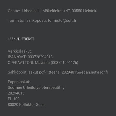
Osoite: Urhea-halli, Mäkelänkatu 47, 00550 Helsinki
Toimiston sähköposti: toimisto@suft.fi
LASKUTUSTIEDOT
Verkkolaskut:
IBAN/OVT: 003728294813
OPERAATTORI: Maventa (003721291126)
Sähköpostilaskut pdf-liitteenä: 28294813@scan.netvisor.fi
Paperilaskut:
Suomen Urheilufysioterapeutit ry
28294813
PL 100
80020 Kollektor Scan