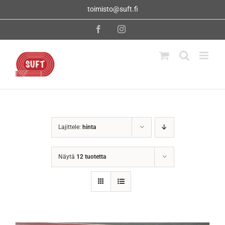
Skip
toimisto@suft.fi
to
content
Facebook
Instagram
Lajittele:
hinta
Näytä
12 tuotetta