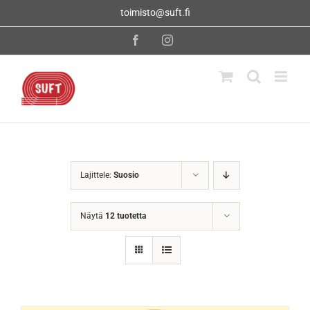
Skip
toimisto@suft.fi
to
content
Facebook
Instagram
Lajittele:
Suosio
Näytä
12 tuotetta