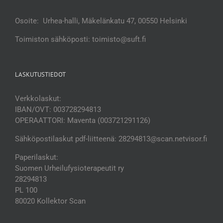
Osoite: Urhea-halli, Mäkelänkatu 47, 00550 Helsinki
Toimiston sähköposti: toimisto@suft.fi
LASKUTUSTIEDOT
Verkkolaskut:
IBAN/OVT: 003728294813
OPERAATTORI: Maventa (003721291126)
Sähköpostilaskut pdf-liitteenä: 28294813@scan.netvisor.fi
Paperilaskut:
Suomen Urheilufysioterapeutit ry
28294813
PL 100
80020 Kollektor Scan