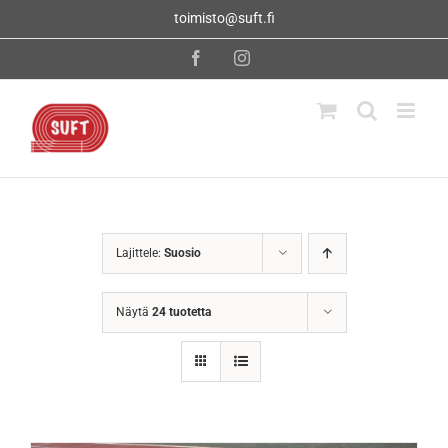
Skip
toimisto@suft.fi
to
content
Facebook
Instagram
Lajittele:
Suosio
Näytä
24 tuotetta