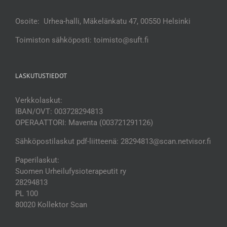
Osoite: Urhea-halli, Mäkelänkatu 47, 00550 Helsinki
Toimiston sähköposti: toimisto@suft.fi
LASKUTUSTIEDOT
Verkkolaskut:
IBAN/OVT: 003728294813
OPERAATTORI: Maventa (003721291126)
Sähköpostilaskut pdf-liitteenä: 28294813@scan.netvisor.fi
Paperilaskut:
Suomen Urheilufysioterapeutit ry
28294813
PL 100
80020 Kollektor Scan