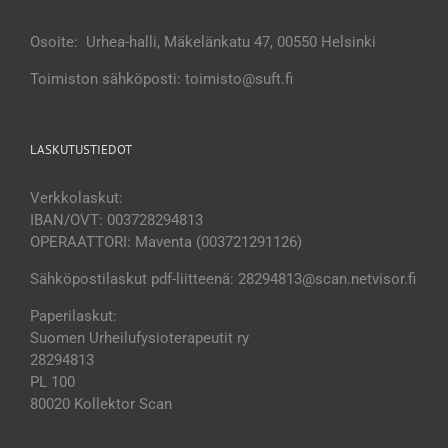
Osoite: Urhea-halli, Mäkelänkatu 47, 00550 Helsinki
Toimiston sähköposti: toimisto@suft.fi
LASKUTUSTIEDOT
Verkkolaskut:
IBAN/OVT: 003728294813
OPERAATTORI: Maventa (003721291126)
Sähköpostilaskut pdf-liitteenä: 28294813@scan.netvisor.fi
Paperilaskut:
Suomen Urheilufysioterapeutit ry
28294813
PL 100
80020 Kollektor Scan