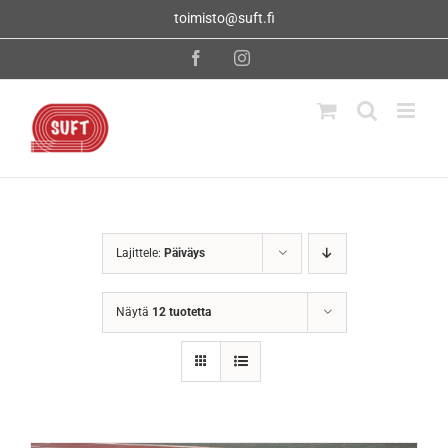
Skip
toimisto@suft.fi
to
content
Facebook
Instagram
Lajittele:
Päiväys
Näytä
12 tuotetta