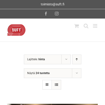
Skip
toimisto@suft.fi
to
content
Facebook
Instagram
Lajittele:
hinta
Näytä
24 tuotetta