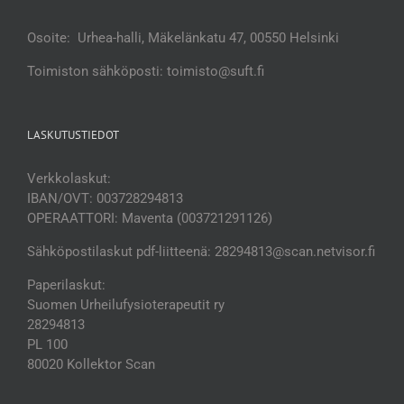
Osoite: Urhea-halli, Mäkelänkatu 47, 00550 Helsinki
Toimiston sähköposti: toimisto@suft.fi
LASKUTUSTIEDOT
Verkkolaskut:
IBAN/OVT: 003728294813
OPERAATTORI: Maventa (003721291126)
Sähköpostilaskut pdf-liitteenä: 28294813@scan.netvisor.fi
Paperilaskut:
Suomen Urheilufysioterapeutit ry
28294813
PL 100
80020 Kollektor Scan