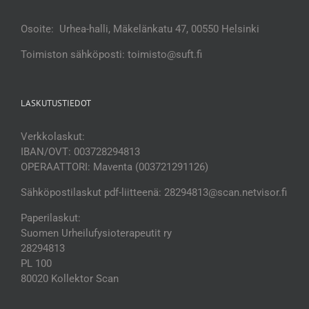
Osoite: Urhea-halli, Mäkelänkatu 47, 00550 Helsinki
Toimiston sähköposti: toimisto@suft.fi
LASKUTUSTIEDOT
Verkkolaskut:
IBAN/OVT: 003728294813
OPERAATTORI: Maventa (003721291126)
Sähköpostilaskut pdf-liitteenä: 28294813@scan.netvisor.fi
Paperilaskut:
Suomen Urheilufysioterapeutit ry
28294813
PL 100
80020 Kollektor Scan