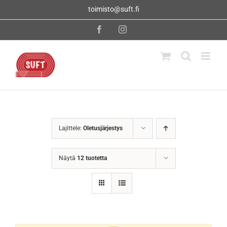
Skip
toimisto@suft.fi
to
content
Facebook
Instagram
Lajittele:
Oletusjärjestys
Näytä
12 tuotetta