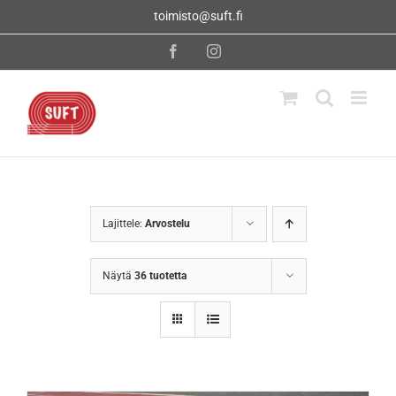
Skip
toimisto@suft.fi
to
content
Facebook
Instagram
Lajittele:
Arvostelu
Näytä
36 tuotetta