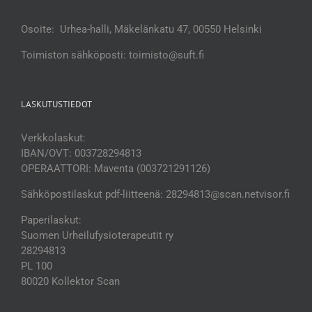
Osoite: Urhea-halli, Mäkelänkatu 47, 00550 Helsinki
Toimiston sähköposti: toimisto@suft.fi
LASKUTUSTIEDOT
Verkkolaskut:
IBAN/OVT: 003728294813
OPERAATTORI: Maventa (003721291126)
Sähköpostilaskut pdf-liitteenä: 28294813@scan.netvisor.fi
Paperilaskut:
Suomen Urheilufysioterapeutit ry
28294813
PL 100
80020 Kollektor Scan