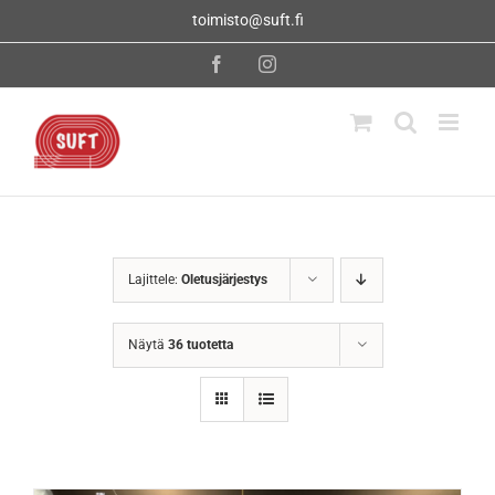
Skip
toimisto@suft.fi
to
content
Facebook
Instagram
Lajittele:
Oletusjärjestys
Näytä
36 tuotetta