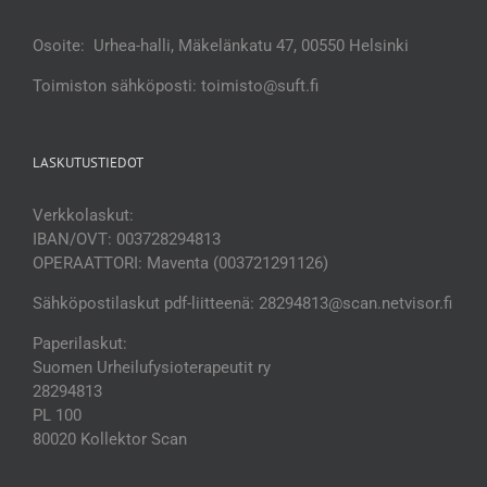
Osoite: Urhea-halli, Mäkelänkatu 47, 00550 Helsinki
Toimiston sähköposti: toimisto@suft.fi
LASKUTUSTIEDOT
Verkkolaskut:
IBAN/OVT: 003728294813
OPERAATTORI: Maventa (003721291126)
Sähköpostilaskut pdf-liitteenä: 28294813@scan.netvisor.fi
Paperilaskut:
Suomen Urheilufysioterapeutit ry
28294813
PL 100
80020 Kollektor Scan