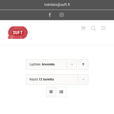
Skip
toimisto@suft.fi
to
content
Facebook
Instagram
Lajittele:
Arvostelu
Näytä
12 tuotetta