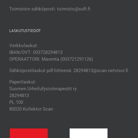
Toimiston sähköposti: toimisto@suft.fi
LASKUTUSTIEDOT
Verkkolaskut:
IBAN/OVT: 003728294813
OPERAATTORI: Maventa (003721291126)
Sähköpostilaskut pdf-liitteenä: 28294813@scan.netvisor.fi
Paperilaskut:
Suomen Urheilufysioterapeutit ry
28294813
PL 100
80020 Kollektor Scan