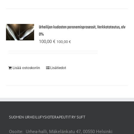
Urheilijan kudosten paranemisprosessit, Verkkototeutus, alv
0%
100,00
€
100,00
€
Lisää ostoskoriin
Lisätiedot
SUOMEN URHEILUFYSIOTERAPEUTIT RY SUFT
Osoite: Urhea-halli, Mäkelänkatu 47, 00550 Helsinki