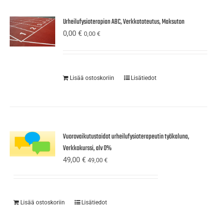
Urheilufysioterapian ABC, Verkkototeutus, Maksuton
0,00
€
0,00
€
Lisää ostoskoriin
Lisätiedot
Vuorovaikutustaidot urheilufysioterapeutin työkaluna,
Verkkokurssi, alv 0%
49,00
€
49,00
€
Lisää ostoskoriin
Lisätiedot