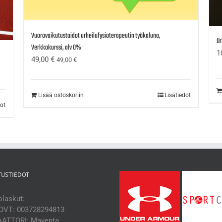
Vuorovaikutustaidot urheilufysioterapeutin työkaluna,
Ur
Verkkokurssi, alv 0%
1
49,00
€
49,00
€
Lisää ostoskoriin
Lisätiedot
dot
TUSTIEDOT
laskut:
OVT: 003728294813
ATTORI: Maventa