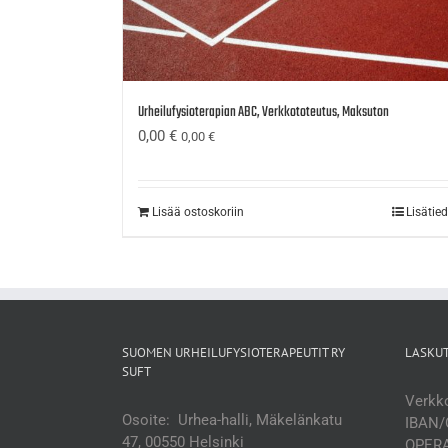
Urheilufysioterapian ABC, Verkkototeutus, Maksuton
0,00
€
0,00
€
Lisää ostoskoriin
Lisätie
SUOMEN URHEILUFYSIOTERAPEUTIT RY
LASKU
SUFT
Verkko
Osoite: Urhea-halli, Mäkelänkatu
IBAN/
47, 00550 Helsinki
OPERA