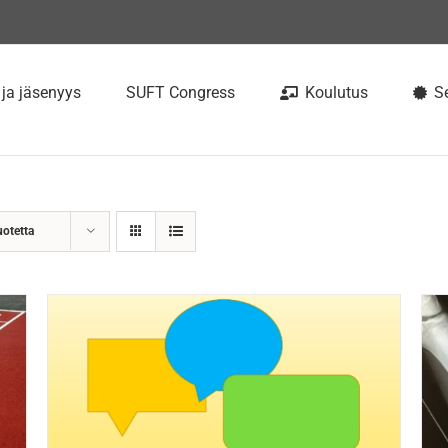
 ja jäsenyys
SUFT Congress
Koulutus
Se
uotetta