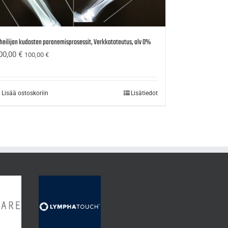
heilijan kudosten paranemisprosessit, Verkkototeutus, alv 0%
00,00
€
100,00
€
Lisää ostoskoriin
Lisätiedot