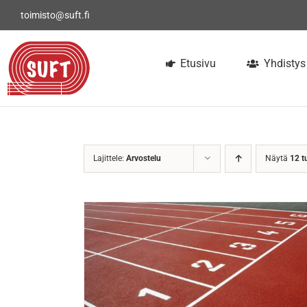
Skip
toimisto@suft.fi
to
content
Etusivu
Yhdistys
Lajittele:
Arvostelu
Näytä
12 t