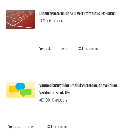
Urheilufysioterapian ABC, Verkkototeutus, Maksuton
0,00
€
0,00
€
Lisää ostoskoriin
Lisätiedot
Vuorovaikutustaidot urheilufysioterapeutin työkaluna,
Verkkokurssi, alv 0%
49,00
€
49,00
€
Lisää ostoskoriin
Lisätiedot