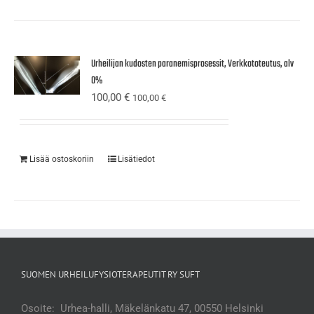
Urheilijan kudosten paranemisprosessit, Verkkototeutus, alv
0%
100,00
€
100,00
€
Lisää ostoskoriin
Lisätiedot
SUOMEN URHEILUFYSIOTERAPEUTIT RY SUFT
Osoite: Urhea-halli, Mäkelänkatu 47, 00550 Helsinki