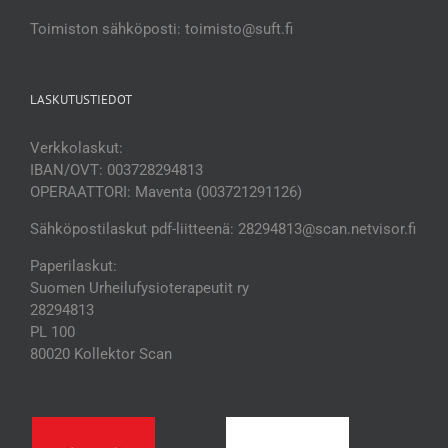
Toimiston sähköposti: toimisto@suft.fi
LASKUTUSTIEDOT
Verkkolaskut:
IBAN/OVT: 003728294813
OPERAATTORI: Maventa (003721291126)
Sähköpostilaskut pdf-liitteenä: 28294813@scan.netvisor.fi
Paperilaskut:
Suomen Urheilufysioterapeutit ry
28294813
PL 100
80020 Kollektor Scan