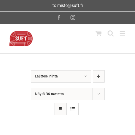
Skip
toimisto@suft.fi
to
content
Facebook
Instagram
Lajittele:
hinta
Näytä
36 tuotetta